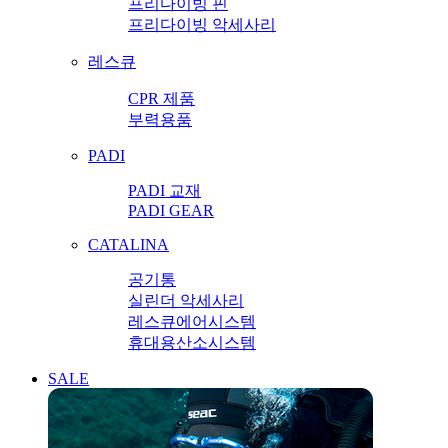
프리다이빙 핀
프리다이빙 악세사리
레스큐
CPR 제품
부력용품
PADI
PADI 교재
PADI GEAR
CATALINA
공기통
실린더 악세사리
레스큐에어시스템
휴대용산소시스템
SALE