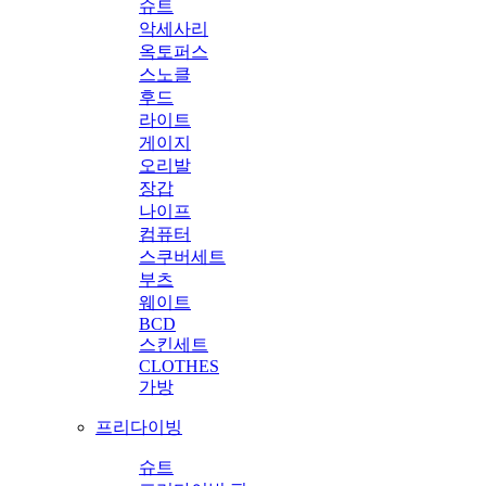
슈트
악세사리
옥토퍼스
스노클
후드
라이트
게이지
오리발
장갑
나이프
컴퓨터
스쿠버세트
부츠
웨이트
BCD
스킨세트
CLOTHES
가방
프리다이빙
슈트