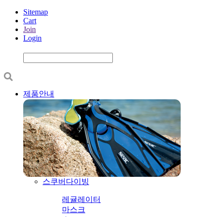
Sitemap
Cart
Join
Login
제품안내
스쿠버다이빙
레귤레이터
마스크