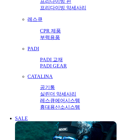
프리다이빙 핀
프리다이빙 악세사리
레스큐
CPR 제품
부력용품
PADI
PADI 교재
PADI GEAR
CATALINA
공기통
실린더 악세사리
레스큐에어시스템
휴대용산소시스템
SALE