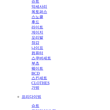
슈트
악세사리
옥토퍼스
스노클
후드
라이트
게이지
오리발
장갑
나이프
컴퓨터
스쿠버세트
부츠
웨이트
BCD
스킨세트
CLOTHES
가방
프리다이빙
슈트