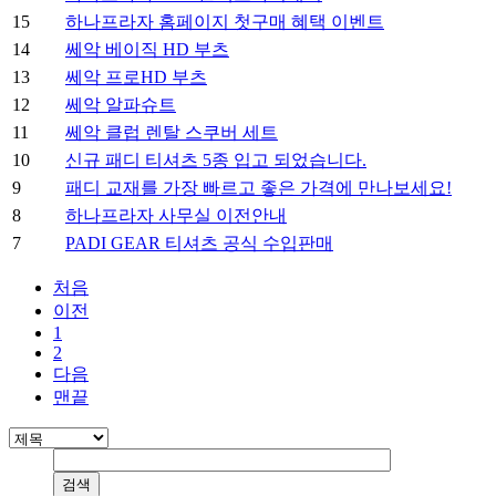
15
하나프라자 홈페이지 첫구매 혜택 이벤트
14
쎄악 베이직 HD 부츠
13
쎄악 프로HD 부츠
12
쎄악 알파슈트
11
쎄악 클럽 렌탈 스쿠버 세트
10
신규 패디 티셔츠 5종 입고 되었습니다.
9
패디 교재를 가장 빠르고 좋은 가격에 만나보세요!
8
하나프라자 사무실 이전안내
7
PADI GEAR 티셔츠 공식 수입판매
처음
이전
1
2
다음
맨끝