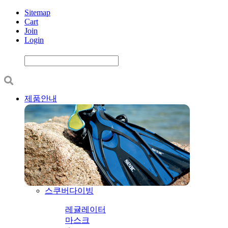
Sitemap
Cart
Join
Login
제품안내
스쿠버다이빙
레귤레이터
마스크