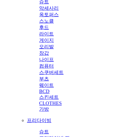
슈트
악세사리
옥토퍼스
스노클
후드
라이트
게이지
오리발
장갑
나이프
컴퓨터
스쿠버세트
부츠
웨이트
BCD
스킨세트
CLOTHES
가방
프리다이빙
슈트