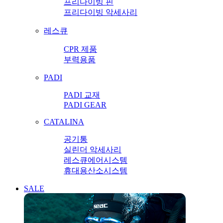
프리다이빙 핀
프리다이빙 악세사리
레스큐
CPR 제품
부력용품
PADI
PADI 교재
PADI GEAR
CATALINA
공기통
실린더 악세사리
레스큐에어시스템
휴대용산소시스템
SALE