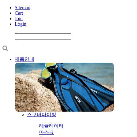
Sitemap
Cart
Join
Login
제품안내
스쿠버다이빙
레귤레이터
마스크