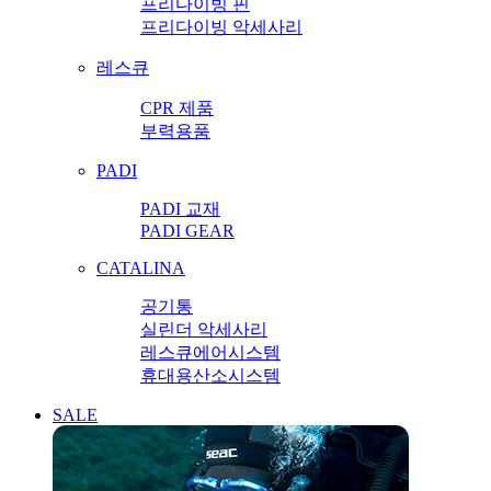
프리다이빙 핀
프리다이빙 악세사리
레스큐
CPR 제품
부력용품
PADI
PADI 교재
PADI GEAR
CATALINA
공기통
실린더 악세사리
레스큐에어시스템
휴대용산소시스템
SALE