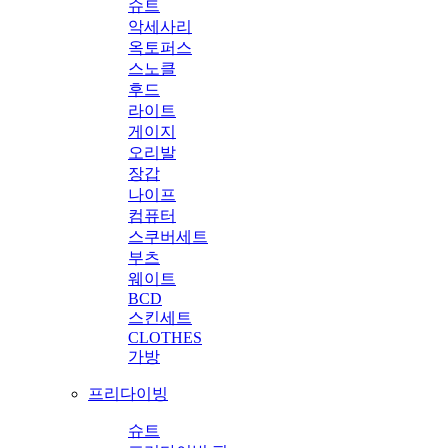
슈트
악세사리
옥토퍼스
스노클
후드
라이트
게이지
오리발
장갑
나이프
컴퓨터
스쿠버세트
부츠
웨이트
BCD
스킨세트
CLOTHES
가방
프리다이빙
슈트