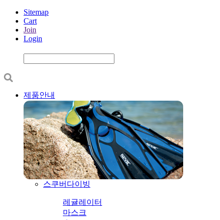
Sitemap
Cart
Join
Login
제품안내
스쿠버다이빙
레귤레이터
마스크