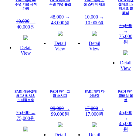
주년 기념 세척
주년 기념 볼캡
션 스티커 세트
셜테크 LS
가방
티셔츠 클
래식
48,000
→
10,000
→
40,000
→
48,000
원
10,000
원
75,000
40,000
원
→
75,000
원
Detail
Detail
Detail
View
View
View
Detail
View
PADI 에센셜테
PADI 패디 고
PADI 패디 다
PADI 패디
크 LS 티셔츠
급 소시지
이브랩
클래식 볼
오션플로우
캡
99,000
→
17,000
→
75,000
→
45,000
99,000
원
17,000
원
→
75,000
원
45,000
원
Detail
Detail