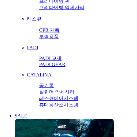
프리다이빙 핀
프리다이빙 악세사리
레스큐
CPR 제품
부력용품
PADI
PADI 교재
PADI GEAR
CATALINA
공기통
실린더 악세사리
레스큐에어시스템
휴대용산소시스템
SALE