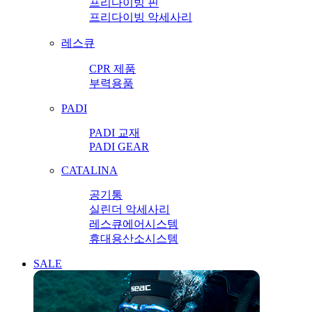
프리다이빙 핀
프리다이빙 악세사리
레스큐
CPR 제품
부력용품
PADI
PADI 교재
PADI GEAR
CATALINA
공기통
실린더 악세사리
레스큐에어시스템
휴대용산소시스템
SALE