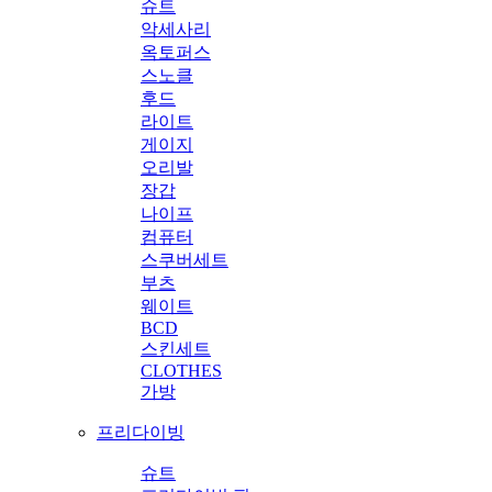
슈트
악세사리
옥토퍼스
스노클
후드
라이트
게이지
오리발
장갑
나이프
컴퓨터
스쿠버세트
부츠
웨이트
BCD
스킨세트
CLOTHES
가방
프리다이빙
슈트