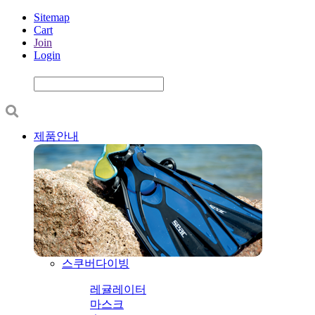
Sitemap
Cart
Join
Login
제품안내
스쿠버다이빙
레귤레이터
마스크