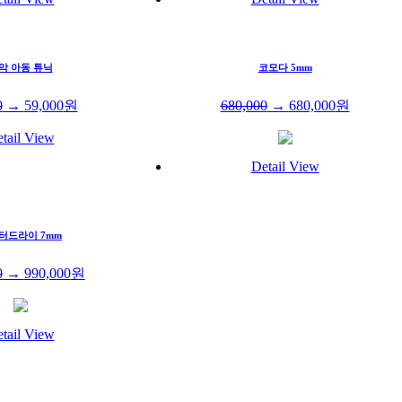
악 아동 튜닉
코모다 5mm
0
→
59,000
원
680,000
→
680,000
원
tail View
Detail View
터드라이 7mm
0
→
990,000
원
tail View