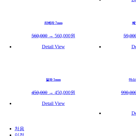
리베라 7mm
쎄
560,000
→
560,000
원
59,00
Detail View
De
알파 5mm
마스
450,000
→
450,000
원
990,00
Detail View
De
처음
이전