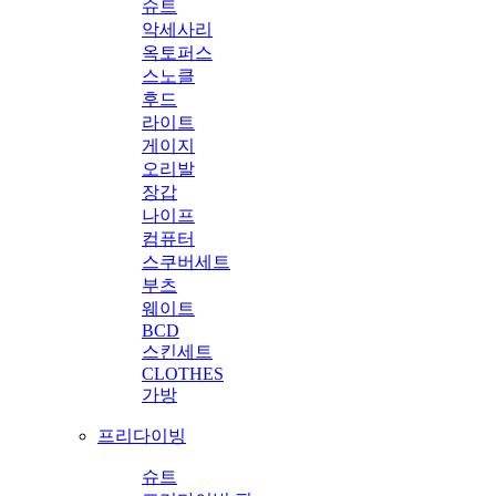
슈트
악세사리
옥토퍼스
스노클
후드
라이트
게이지
오리발
장갑
나이프
컴퓨터
스쿠버세트
부츠
웨이트
BCD
스킨세트
CLOTHES
가방
프리다이빙
슈트