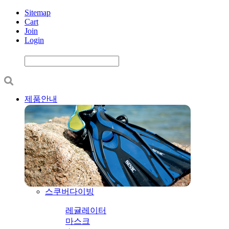
Sitemap
Cart
Join
Login
제품안내
스쿠버다이빙
레귤레이터
마스크