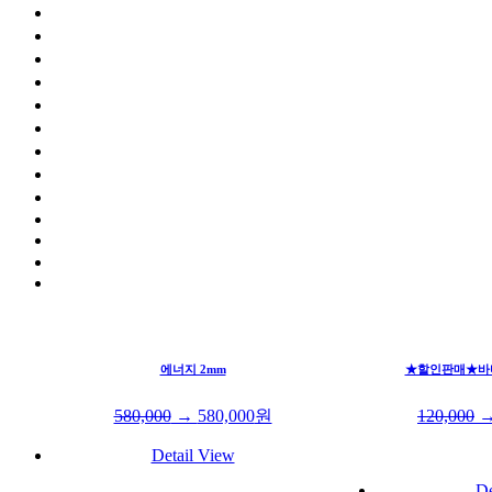
에너지 2mm
★할인판매★바디
580,000
→
580,000
원
120,000
Detail View
De