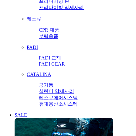
프리다이빙 핀
프리다이빙 악세사리
레스큐
CPR 제품
부력용품
PADI
PADI 교재
PADI GEAR
CATALINA
공기통
실린더 악세사리
레스큐에어시스템
휴대용산소시스템
SALE