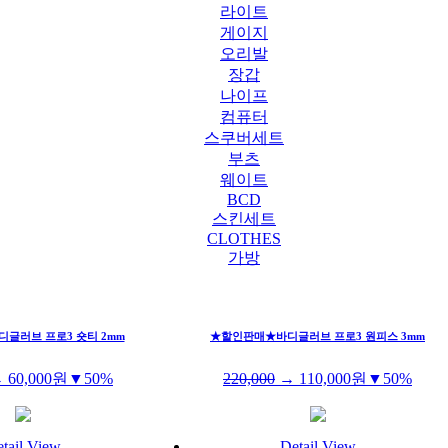
라이트
게이지
오리발
장갑
나이프
컴퓨터
스쿠버세트
부츠
웨이트
BCD
스킨세트
CLOTHES
가방
글러브 프로3 숏티 2mm
★할인판매★바디글러브 프로3 원피스 3mm
→
60,000
원
▼50%
220,000
→
110,000
원
▼50%
tail View
Detail View