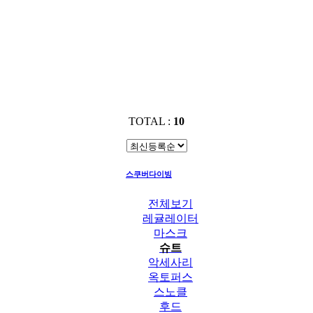
TOTAL :
10
스쿠버다이빙
슈트
전체보기
레귤레이터
마스크
슈트
악세사리
옥토퍼스
스노클
후드