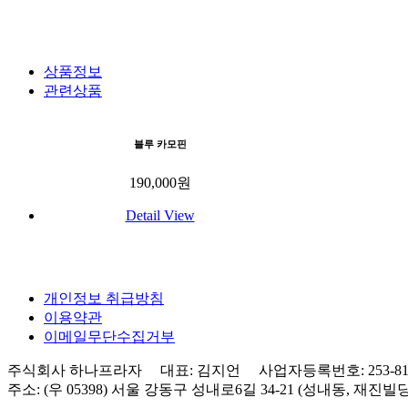
상품정보
관련상품
블루 카모핀
190,000
원
Detail View
개인정보 취급방침
이용약관
이메일무단수집거부
주식회사 하나프라자 대표: 김지언 사업자등록번호: 253-81-0
주소: (우 05398) 서울 강동구 성내로6길 34-21 (성내동, 재진빌딩) 3층 Tel