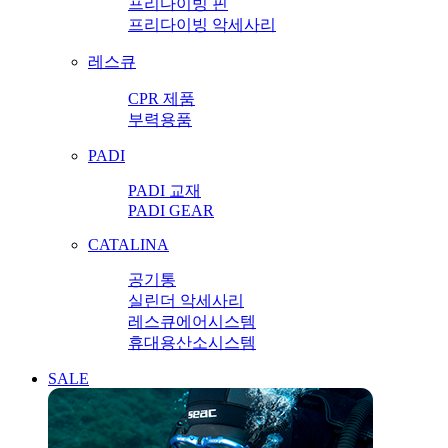
프리다이빙 핀
프리다이빙 악세사리
레스큐
CPR 제품
부력용품
PADI
PADI 교재
PADI GEAR
CATALINA
공기통
실린더 악세사리
레스큐에어시스템
휴대용산소시스템
SALE