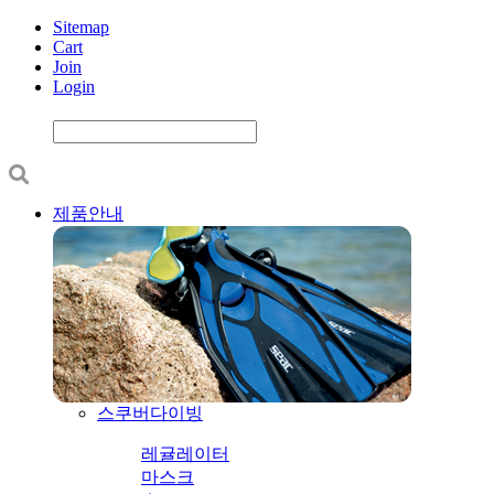
Sitemap
Cart
Join
Login
제품안내
스쿠버다이빙
레귤레이터
마스크