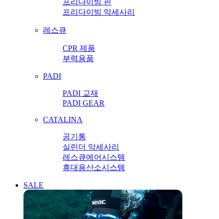
프리다이빙 핀
프리다이빙 악세사리
레스큐
CPR 제품
부력용품
PADI
PADI 교재
PADI GEAR
CATALINA
공기통
실린더 악세사리
레스큐에어시스템
휴대용산소시스템
SALE