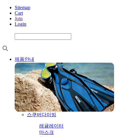
Sitemap
Cart
Join
Login
제품안내
스쿠버다이빙
레귤레이터
마스크