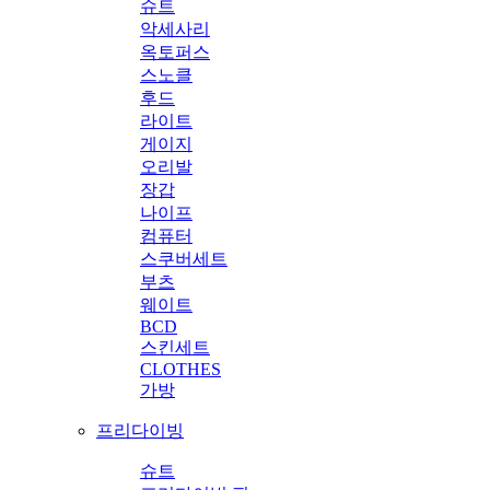
슈트
악세사리
옥토퍼스
스노클
후드
라이트
게이지
오리발
장갑
나이프
컴퓨터
스쿠버세트
부츠
웨이트
BCD
스킨세트
CLOTHES
가방
프리다이빙
슈트