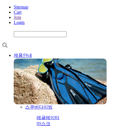
Sitemap
Cart
Join
Login
제품안내
스쿠버다이빙
레귤레이터
마스크