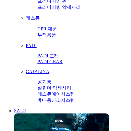
프리다이빙 핀
프리다이빙 악세사리
레스큐
CPR 제품
부력용품
PADI
PADI 교재
PADI GEAR
CATALINA
공기통
실린더 악세사리
레스큐에어시스템
휴대용산소시스템
SALE