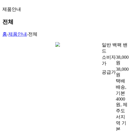
제품안내
전체
홈
제품안내
전체
일반 백팩 밴
드
소비자
38,000
원
가
38,000
공급가
원
택배
배송,
기본
4000
원, 제
주도
서지
역 기
본