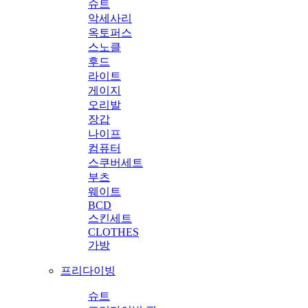
슈트
악세사리
옥토퍼스
스노클
후드
라이트
게이지
오리발
장갑
나이프
컴퓨터
스쿠버세트
부츠
웨이트
BCD
스킨세트
CLOTHES
가방
프리다이빙
슈트