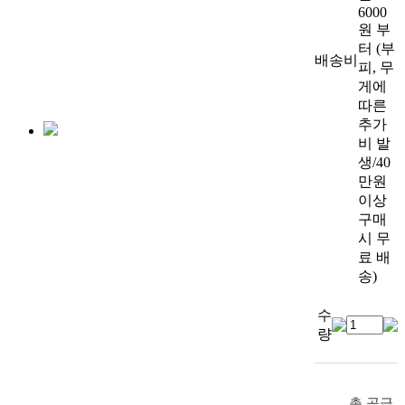
6000
원 부
터 (부
배송비
피, 무
게에
따른
추가
비 발
생/40
만원
이상
구매
시 무
료 배
송)
수
량
총 공급