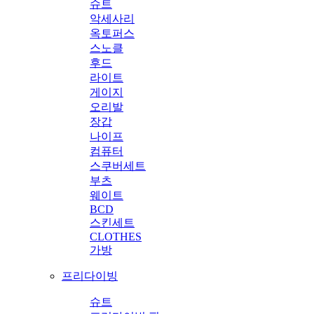
슈트
악세사리
옥토퍼스
스노클
후드
라이트
게이지
오리발
장갑
나이프
컴퓨터
스쿠버세트
부츠
웨이트
BCD
스킨세트
CLOTHES
가방
프리다이빙
슈트