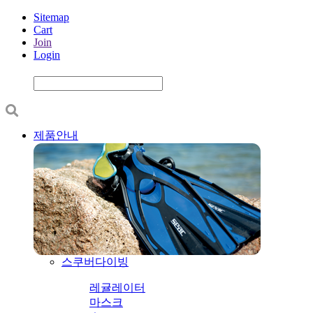
Sitemap
Cart
Join
Login
제품안내
스쿠버다이빙
레귤레이터
마스크