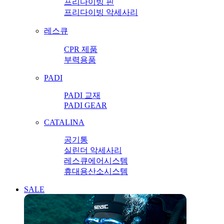
프리다이빙 핀
프리다이빙 악세사리
레스큐
CPR 제품
부력용품
PADI
PADI 교재
PADI GEAR
CATALINA
공기통
실린더 악세사리
레스큐에어시스템
휴대용산소시스템
SALE