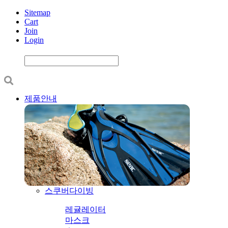
Sitemap
Cart
Join
Login
제품안내
스쿠버다이빙
레귤레이터
마스크