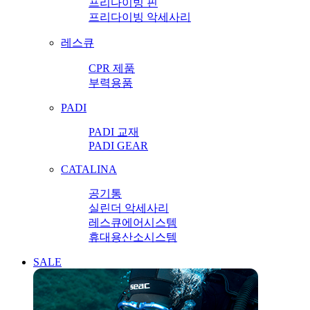
프리다이빙 핀
프리다이빙 악세사리
레스큐
CPR 제품
부력용품
PADI
PADI 교재
PADI GEAR
CATALINA
공기통
실린더 악세사리
레스큐에어시스템
휴대용산소시스템
SALE