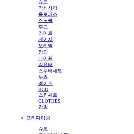
슈트
악세사리
옥토퍼스
스노클
후드
라이트
게이지
오리발
장갑
나이프
컴퓨터
스쿠버세트
부츠
웨이트
BCD
스킨세트
CLOTHES
가방
프리다이빙
슈트