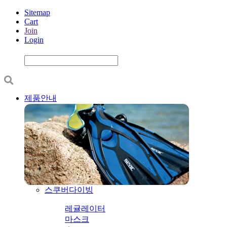
Sitemap
Cart
Join
Login
제품안내
스쿠버다이빙
레귤레이터
마스크