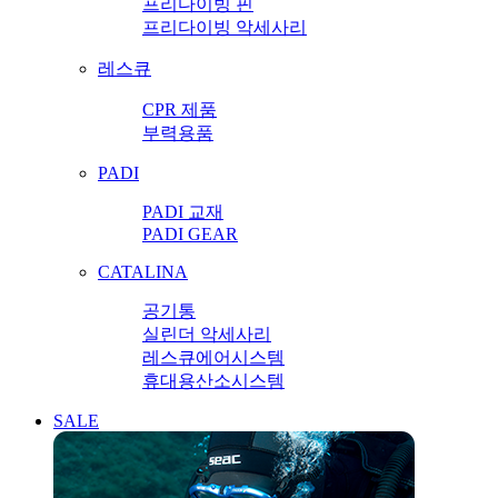
프리다이빙 핀
프리다이빙 악세사리
레스큐
CPR 제품
부력용품
PADI
PADI 교재
PADI GEAR
CATALINA
공기통
실린더 악세사리
레스큐에어시스템
휴대용산소시스템
SALE