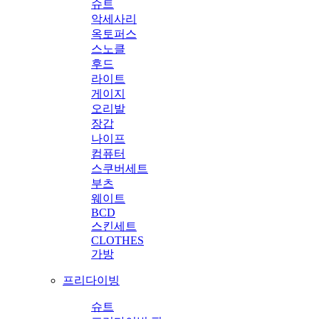
슈트
악세사리
옥토퍼스
스노클
후드
라이트
게이지
오리발
장갑
나이프
컴퓨터
스쿠버세트
부츠
웨이트
BCD
스킨세트
CLOTHES
가방
프리다이빙
슈트