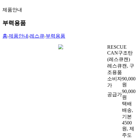
제품안내
부력용품
홈
제품안내
레스큐
부력용품
RESCUE
CAN
구조탄
(레스큐캔)
레스큐캔, 구
조용품
소비자
90,000
원
가
90,000
공급가
원
택배
배송,
기본
4500
원, 제
주도