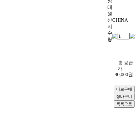
상
태
원
산
CHINA
지
수
량
총 공급
가
90,000
원