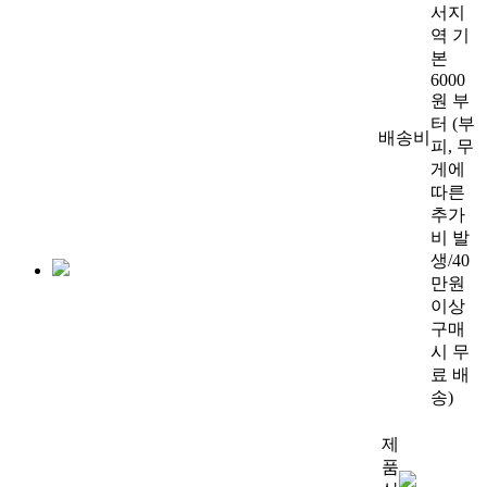
서지
역 기
본
6000
원 부
터 (부
배송비
피, 무
게에
따른
추가
비 발
생/40
만원
이상
구매
시 무
료 배
송)
제
품