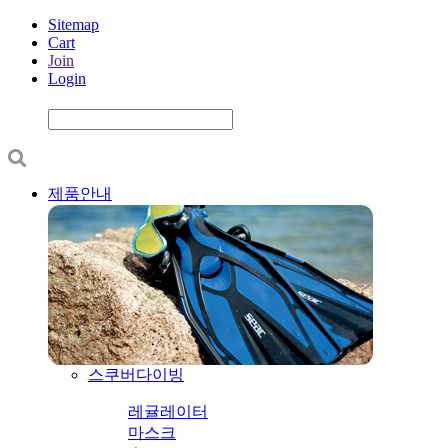
Sitemap
Cart
Join
Login
제품안내
스쿠버다이빙
레귤레이터
마스크