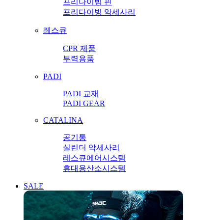
프리다이빙 핀
프리다이빙 악세사리
레스큐
CPR 제품
부력용품
PADI
PADI 교재
PADI GEAR
CATALINA
공기통
실린더 악세사리
레스큐에어시스템
휴대용산소시스템
SALE