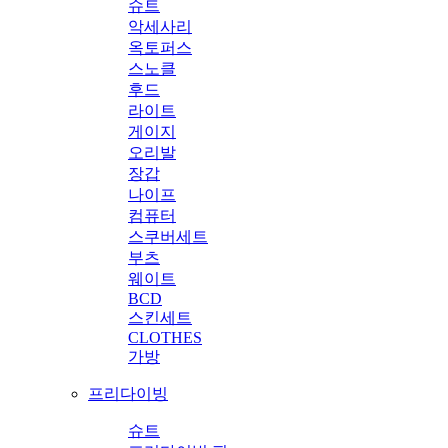
슈트
악세사리
옥토퍼스
스노클
후드
라이트
게이지
오리발
장갑
나이프
컴퓨터
스쿠버세트
부츠
웨이트
BCD
스킨세트
CLOTHES
가방
프리다이빙
슈트