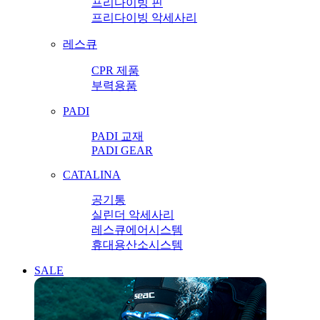
프리다이빙 핀
프리다이빙 악세사리
레스큐
CPR 제품
부력용품
PADI
PADI 교재
PADI GEAR
CATALINA
공기통
실린더 악세사리
레스큐에어시스템
휴대용산소시스템
SALE