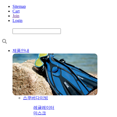
Sitemap
Cart
Join
Login
제품안내
스쿠버다이빙
레귤레이터
마스크