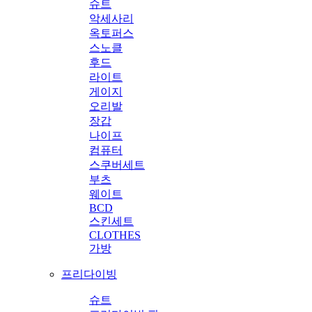
슈트
악세사리
옥토퍼스
스노클
후드
라이트
게이지
오리발
장갑
나이프
컴퓨터
스쿠버세트
부츠
웨이트
BCD
스킨세트
CLOTHES
가방
프리다이빙
슈트