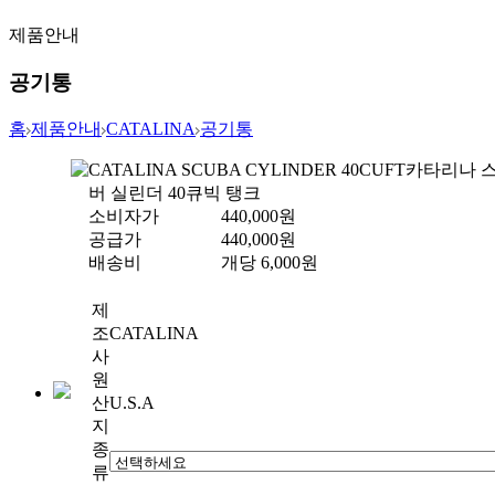
제품안내
공기통
홈
제품안내
CATALINA
공기통
CATALINA SCUBA CYLINDER 40CUFT
카타리나 
버 실린더 40큐빅 탱크
소비자가
440,000
원
공급가
440,000
원
배송비
개당
6,000
원
제
조
CATALINA
사
원
산
U.S.A
지
종
류