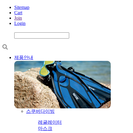
Sitemap
Cart
Join
Login
제품안내
스쿠버다이빙
레귤레이터
마스크