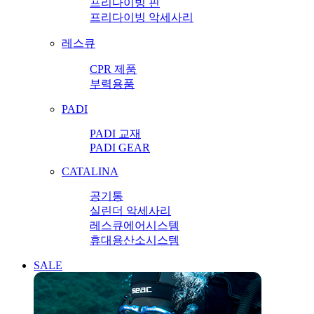
프리다이빙 핀
프리다이빙 악세사리
레스큐
CPR 제품
부력용품
PADI
PADI 교재
PADI GEAR
CATALINA
공기통
실린더 악세사리
레스큐에어시스템
휴대용산소시스템
SALE