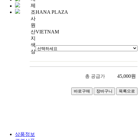
제
조
HANA PLAZA
사
원
산
VIETNAM
지
색
상
45,000
원
총 공급가
상품정보