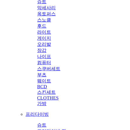
슈트
악세사리
옥토퍼스
스노클
후드
라이트
게이지
오리발
장갑
나이프
컴퓨터
스쿠버세트
부츠
웨이트
BCD
스킨세트
CLOTHES
가방
프리다이빙
슈트