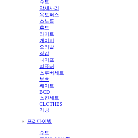
슈트
악세사리
옥토퍼스
스노클
후드
라이트
게이지
오리발
장갑
나이프
컴퓨터
스쿠버세트
부츠
웨이트
BCD
스킨세트
CLOTHES
가방
프리다이빙
슈트