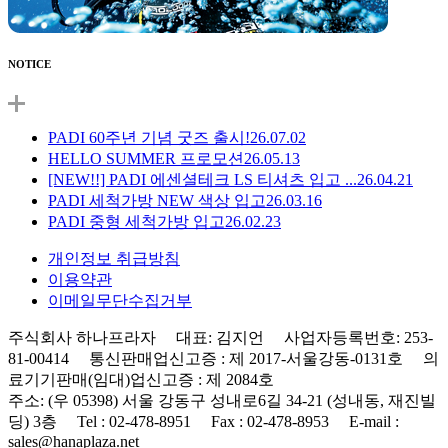
NOTICE
PADI 60주년 기념 굿즈 출시!
26.07.02
HELLO SUMMER 프로모션
26.05.13
[NEW!!] PADI 에센셜테크 LS 티셔츠 입고 ...
26.04.21
PADI 세척가방 NEW 색상 입고
26.03.16
PADI 중형 세척가방 입고
26.02.23
개인정보 취급방침
이용약관
이메일무단수집거부
주식회사 하나프라자 대표: 김지언 사업자등록번호: 253-
81-00414 통신판매업신고증 : 제 2017-서울강동-0131호 의
료기기판매(임대)업신고증 : 제 2084호
주소: (우 05398) 서울 강동구 성내로6길 34-21 (성내동, 재진빌
딩) 3층 Tel : 02-478-8951 Fax : 02-478-8953 E-mail :
sales@hanaplaza.net