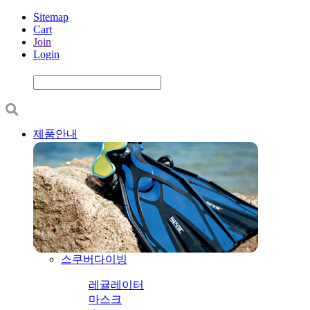
Sitemap
Cart
Join
Login
제품안내
스쿠버다이빙
레귤레이터
마스크