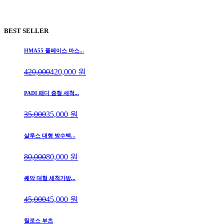
BEST SELLER
HMA55 풀페이스 마스...
420,000
420,000
원
PADI 패디 중형 세척...
35,000
35,000
원
살루스 대형 방수백...
80,000
80,000
원
쎄악 대형 세척가방...
45,000
45,000
원
틸로스 부츠