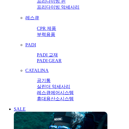
프리다이빙 핀
프리다이빙 악세사리
레스큐
CPR 제품
부력용품
PADI
PADI 교재
PADI GEAR
CATALINA
공기통
실린더 악세사리
레스큐에어시스템
휴대용산소시스템
SALE