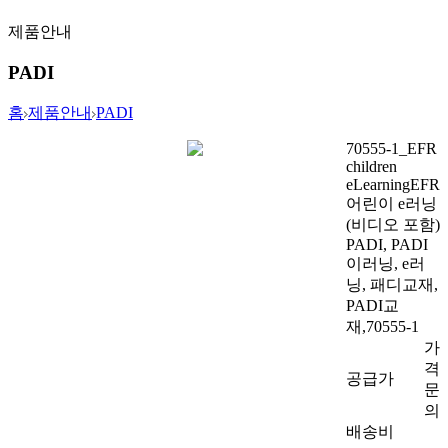
제품안내
PADI
홈
제품안내
PADI
70555-1_EFR
children
eLearning
EFR
어린이 e러닝
(비디오 포함)
PADI, PADI
이러닝, e러
닝, 패디교재,
PADI교
재,70555-1
가
격
공급가
문
의
배송비