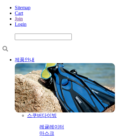
Sitemap
Cart
Join
Login
제품안내
스쿠버다이빙
레귤레이터
마스크