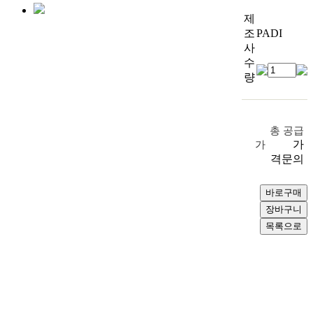
제
조
PADI
사
수
량
총 공급
가
가
격문의