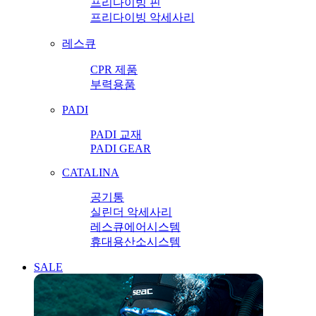
프리다이빙 핀
프리다이빙 악세사리
레스큐
CPR 제품
부력용품
PADI
PADI 교재
PADI GEAR
CATALINA
공기통
실린더 악세사리
레스큐에어시스템
휴대용산소시스템
SALE