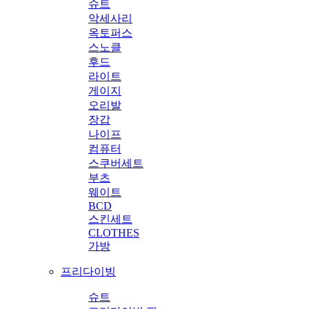
슈트
악세사리
옥토퍼스
스노클
후드
라이트
게이지
오리발
장갑
나이프
컴퓨터
스쿠버세트
부츠
웨이트
BCD
스킨세트
CLOTHES
가방
프리다이빙
슈트