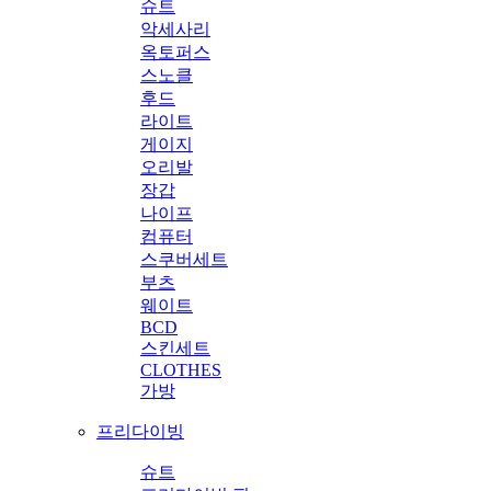
슈트
악세사리
옥토퍼스
스노클
후드
라이트
게이지
오리발
장갑
나이프
컴퓨터
스쿠버세트
부츠
웨이트
BCD
스킨세트
CLOTHES
가방
프리다이빙
슈트