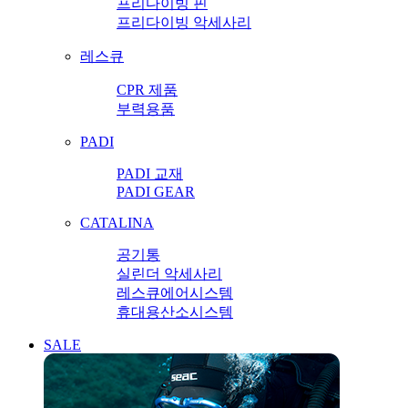
프리다이빙 핀
프리다이빙 악세사리
레스큐
CPR 제품
부력용품
PADI
PADI 교재
PADI GEAR
CATALINA
공기통
실린더 악세사리
레스큐에어시스템
휴대용산소시스템
SALE