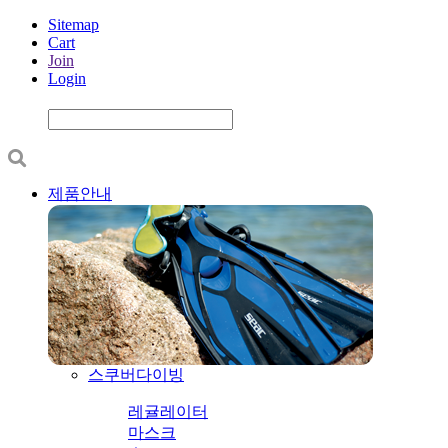
Sitemap
Cart
Join
Login
제품안내
스쿠버다이빙
레귤레이터
마스크