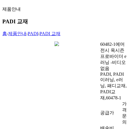
제품안내
PADI 교재
홈
제품안내
PADI
PADI 교재
60482-1
에머
전시 옥시즌
프로바이더 e
러닝 -비디오
없음
PADI, PADI
이러닝, e러
닝, 패디교재,
PADI교
재,60478-1
가
격
공급가
문
의
배송비