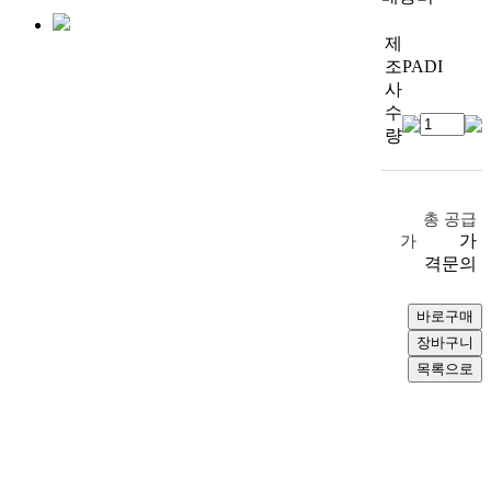
제
조
PADI
사
수
량
총 공급
가
가
격문의