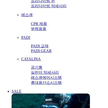
프리다이빙 핀
프리다이빙 악세사리
레스큐
CPR 제품
부력용품
PADI
PADI 교재
PADI GEAR
CATALINA
공기통
실린더 악세사리
레스큐에어시스템
휴대용산소시스템
SALE