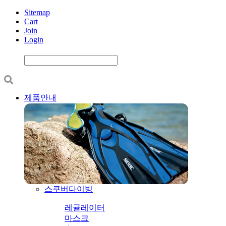
Sitemap
Cart
Join
Login
제품안내
스쿠버다이빙
레귤레이터
마스크