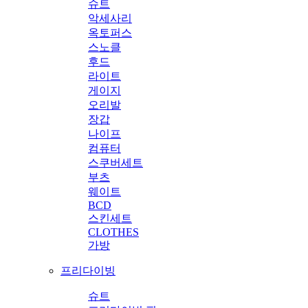
슈트
악세사리
옥토퍼스
스노클
후드
라이트
게이지
오리발
장갑
나이프
컴퓨터
스쿠버세트
부츠
웨이트
BCD
스킨세트
CLOTHES
가방
프리다이빙
슈트