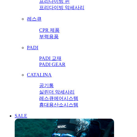
프리다이빙 핀
프리다이빙 악세사리
레스큐
CPR 제품
부력용품
PADI
PADI 교재
PADI GEAR
CATALINA
공기통
실린더 악세사리
레스큐에어시스템
휴대용산소시스템
SALE