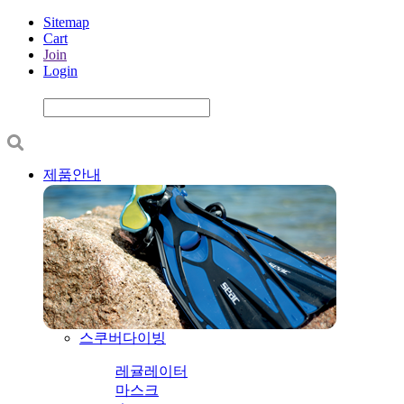
Sitemap
Cart
Join
Login
제품안내
스쿠버다이빙
레귤레이터
마스크