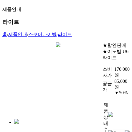
제품안내
라이트
홈
제품안내
스쿠버다이빙
라이트
★할인판매
★이노빔 U6
라이트
소비
170,000
원
자가
85,000
공급
원
가
▼50%
제
품
상
태
수