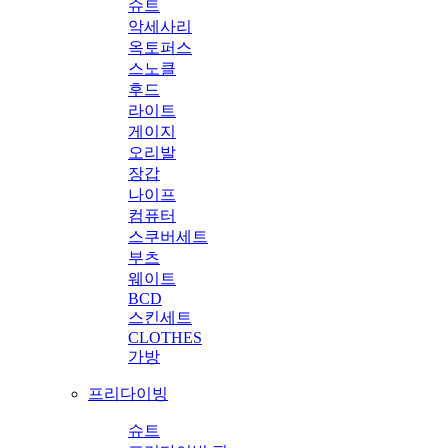
슈트
악세사리
옥토퍼스
스노클
후드
라이트
게이지
오리발
장갑
나이프
컴퓨터
스쿠버세트
부츠
웨이트
BCD
스킨세트
CLOTHES
가방
프리다이빙
슈트