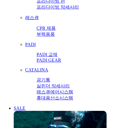
프리다이빙 핀
프리다이빙 악세사리
레스큐
CPR 제품
부력용품
PADI
PADI 교재
PADI GEAR
CATALINA
공기통
실린더 악세사리
레스큐에어시스템
휴대용산소시스템
SALE