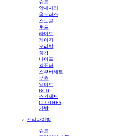
슈트
악세사리
옥토퍼스
스노클
후드
라이트
게이지
오리발
장갑
나이프
컴퓨터
스쿠버세트
부츠
웨이트
BCD
스킨세트
CLOTHES
가방
프리다이빙
슈트