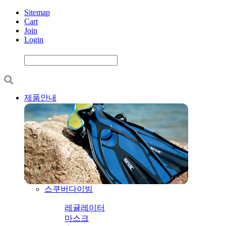
Sitemap
Cart
Join
Login
제품안내
스쿠버다이빙
레귤레이터
마스크