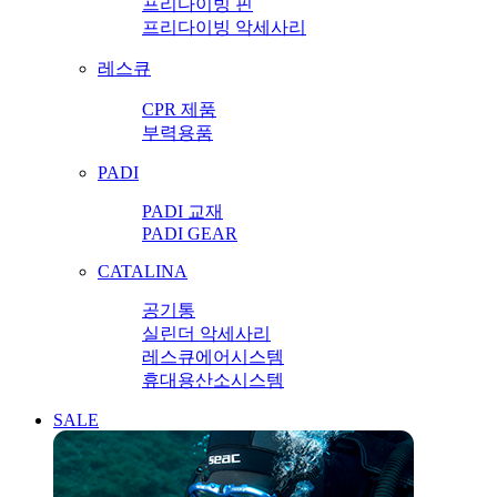
프리다이빙 핀
프리다이빙 악세사리
레스큐
CPR 제품
부력용품
PADI
PADI 교재
PADI GEAR
CATALINA
공기통
실린더 악세사리
레스큐에어시스템
휴대용산소시스템
SALE