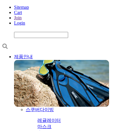
Sitemap
Cart
Join
Login
제품안내
스쿠버다이빙
레귤레이터
마스크