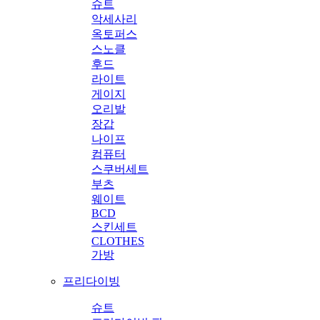
슈트
악세사리
옥토퍼스
스노클
후드
라이트
게이지
오리발
장갑
나이프
컴퓨터
스쿠버세트
부츠
웨이트
BCD
스킨세트
CLOTHES
가방
프리다이빙
슈트