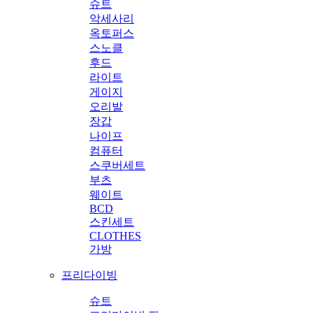
슈트
악세사리
옥토퍼스
스노클
후드
라이트
게이지
오리발
장갑
나이프
컴퓨터
스쿠버세트
부츠
웨이트
BCD
스킨세트
CLOTHES
가방
프리다이빙
슈트