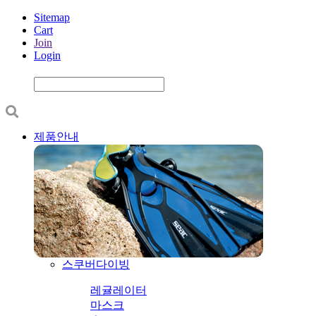
Sitemap
Cart
Join
Login
제품안내
스쿠버다이빙
레귤레이터
마스크