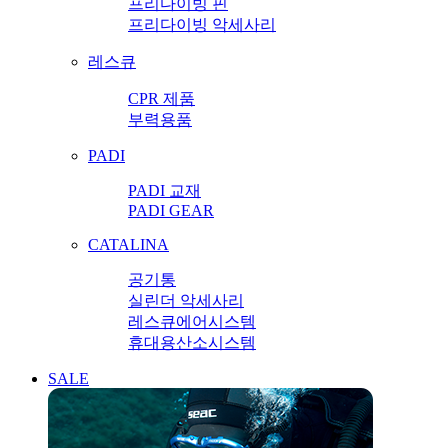
프리다이빙 핀
프리다이빙 악세사리
레스큐
CPR 제품
부력용품
PADI
PADI 교재
PADI GEAR
CATALINA
공기통
실린더 악세사리
레스큐에어시스템
휴대용산소시스템
SALE