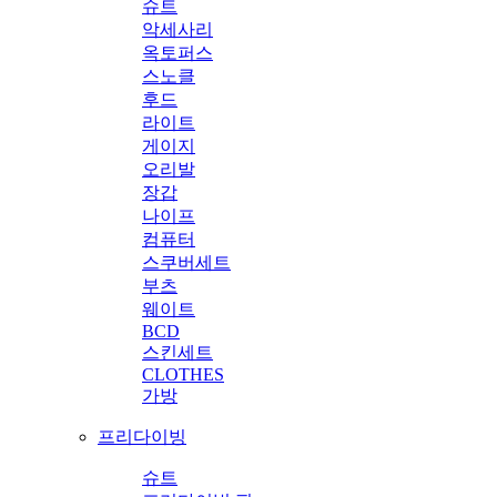
슈트
악세사리
옥토퍼스
스노클
후드
라이트
게이지
오리발
장갑
나이프
컴퓨터
스쿠버세트
부츠
웨이트
BCD
스킨세트
CLOTHES
가방
프리다이빙
슈트