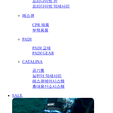
프리다이빙 핀
프리다이빙 악세사리
레스큐
CPR 제품
부력용품
PADI
PADI 교재
PADI GEAR
CATALINA
공기통
실린더 악세사리
레스큐에어시스템
휴대용산소시스템
SALE