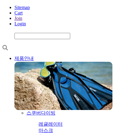
Sitemap
Cart
Join
Login
제품안내
스쿠버다이빙
레귤레이터
마스크