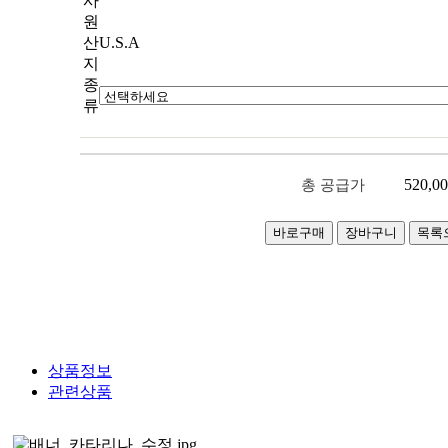
사
원
산
U.S.A
지
종
류
520,0
총 공급가
상품정보
관련상품