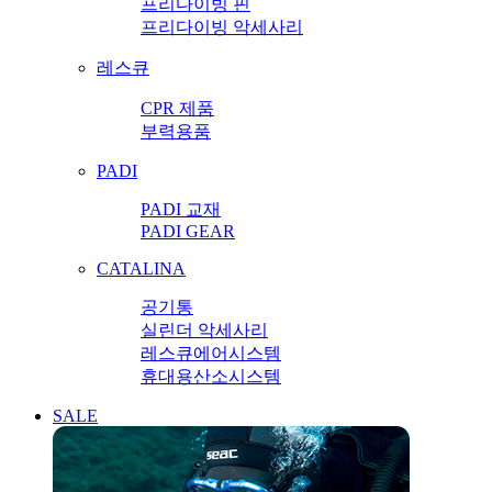
프리다이빙 핀
프리다이빙 악세사리
레스큐
CPR 제품
부력용품
PADI
PADI 교재
PADI GEAR
CATALINA
공기통
실린더 악세사리
레스큐에어시스템
휴대용산소시스템
SALE