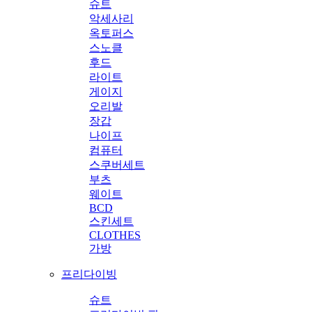
슈트
악세사리
옥토퍼스
스노클
후드
라이트
게이지
오리발
장갑
나이프
컴퓨터
스쿠버세트
부츠
웨이트
BCD
스킨세트
CLOTHES
가방
프리다이빙
슈트