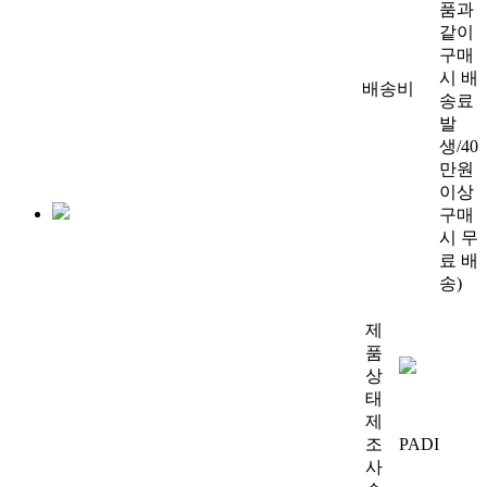
품과
같이
구매
시 배
배송비
송료
발
생/40
만원
이상
구매
시 무
료 배
송)
제
품
상
태
제
조
PADI
사