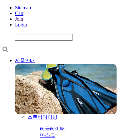
Sitemap
Cart
Join
Login
제품안내
스쿠버다이빙
레귤레이터
마스크