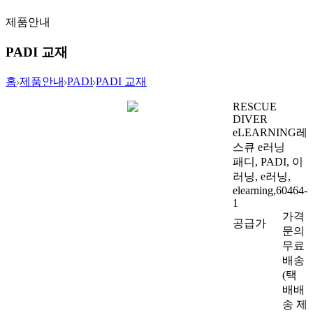
제품안내
PADI 교재
홈
제품안내
PADI
PADI 교재
RESCUE
DIVER
eLEARNING
레
스큐 e러닝
패디, PADI, 이
러닝, e러닝,
elearning,60464-
1
가격
공급가
문의
무료
배송
(택
배배
송 제