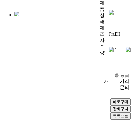
제
품
상
태
제
조
PADI
사
수
량
총 공급
가격
가
문의