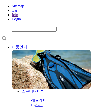
Sitemap
Cart
Join
Login
제품안내
스쿠버다이빙
레귤레이터
마스크