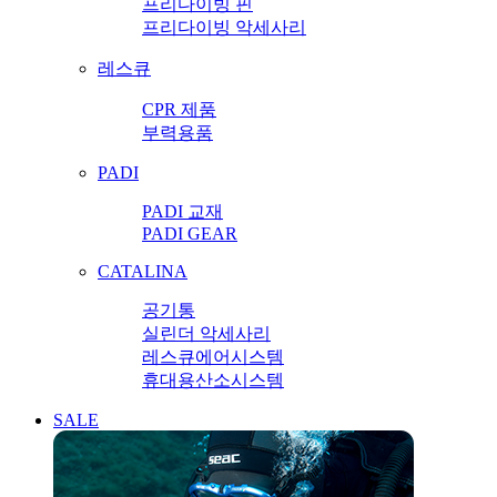
프리다이빙 핀
프리다이빙 악세사리
레스큐
CPR 제품
부력용품
PADI
PADI 교재
PADI GEAR
CATALINA
공기통
실린더 악세사리
레스큐에어시스템
휴대용산소시스템
SALE