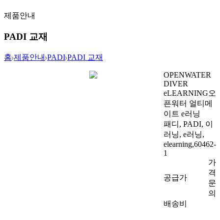
제품안내
PADI 교재
홈
제품안내
PADI
PADI 교재
OPENWATER
DIVER
eLEARNING
오
픈워터 얼티메
이트 e러닝
패디, PADI, 이
러닝, e러닝,
elearning,60462-
1
가
격
공급가
문
의
배송비