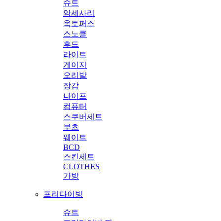
슈트
악세사리
옥토퍼스
스노클
후드
라이트
게이지
오리발
장갑
나이프
컴퓨터
스쿠버세트
부츠
웨이트
BCD
스킨세트
CLOTHES
가방
프리다이빙
슈트