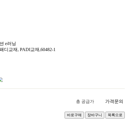
션 e러닝
 패디교재, PADI교재,60482-1
가격문의
총 공급가