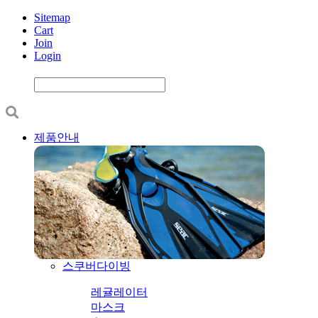
Sitemap
Cart
Join
Login
제품안내
스쿠버다이빙
레귤레이터
마스크