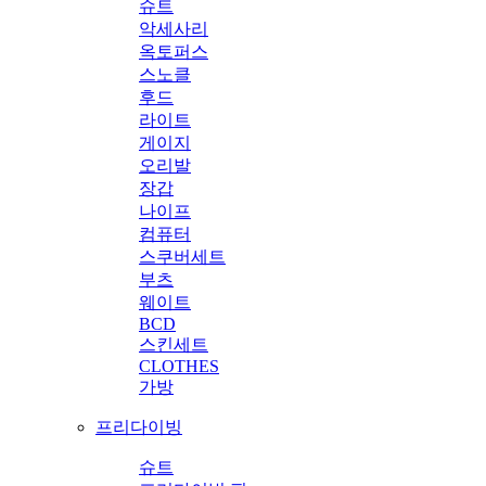
슈트
악세사리
옥토퍼스
스노클
후드
라이트
게이지
오리발
장갑
나이프
컴퓨터
스쿠버세트
부츠
웨이트
BCD
스킨세트
CLOTHES
가방
프리다이빙
슈트