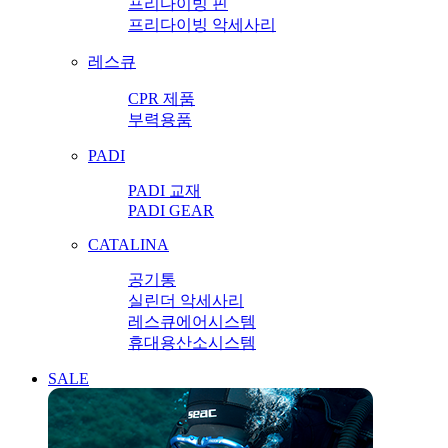
프리다이빙 핀
프리다이빙 악세사리
레스큐
CPR 제품
부력용품
PADI
PADI 교재
PADI GEAR
CATALINA
공기통
실린더 악세사리
레스큐에어시스템
휴대용산소시스템
SALE