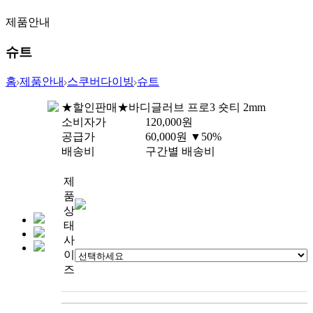
제품안내
슈트
홈
제품안내
스쿠버다이빙
슈트
★할인판매★바디글러브 프로3 숏티 2mm
소비자가
120,000
원
공급가
60,000
원
▼50%
배송비
구간별 배송비
제
품
상
태
사
이
즈