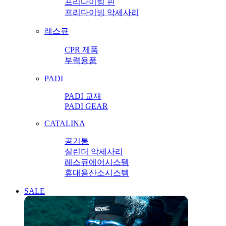
프리다이빙 핀
프리다이빙 악세사리
레스큐
CPR 제품
부력용품
PADI
PADI 교재
PADI GEAR
CATALINA
공기통
실린더 악세사리
레스큐에어시스템
휴대용산소시스템
SALE