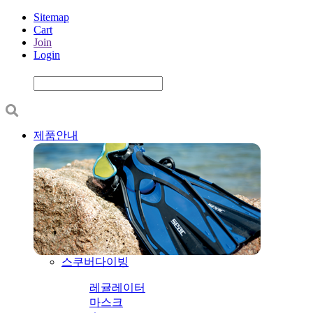
Sitemap
Cart
Join
Login
제품안내
스쿠버다이빙
레귤레이터
마스크