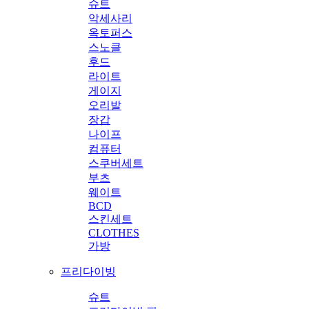
슈트
악세사리
옥토퍼스
스노클
후드
라이트
게이지
오리발
장갑
나이프
컴퓨터
스쿠버세트
부츠
웨이트
BCD
스킨세트
CLOTHES
가방
프리다이빙
슈트