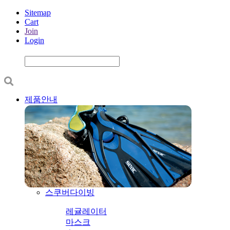
Sitemap
Cart
Join
Login
제품안내
스쿠버다이빙
레귤레이터
마스크