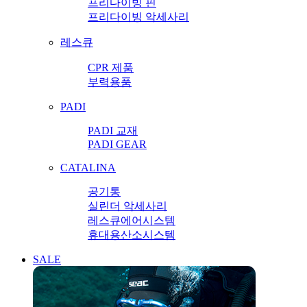
프리다이빙 핀
프리다이빙 악세사리
레스큐
CPR 제품
부력용품
PADI
PADI 교재
PADI GEAR
CATALINA
공기통
실린더 악세사리
레스큐에어시스템
휴대용산소시스템
SALE