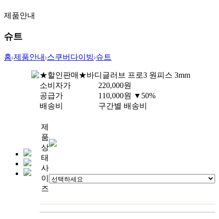
제품안내
슈트
홈
제품안내
스쿠버다이빙
슈트
★할인판매★바디글러브 프로3 원피스 3mm
소비자가
220,000
원
공급가
110,000
원
▼50%
배송비
구간별 배송비
제
품
상
태
사
이
즈