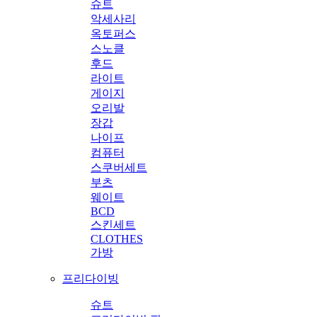
슈트
악세사리
옥토퍼스
스노클
후드
라이트
게이지
오리발
장갑
나이프
컴퓨터
스쿠버세트
부츠
웨이트
BCD
스킨세트
CLOTHES
가방
프리다이빙
슈트