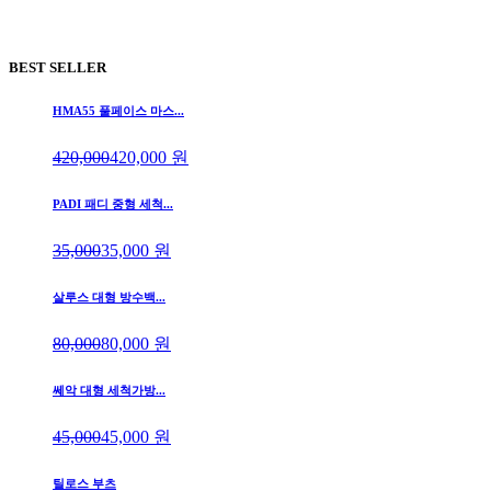
BEST SELLER
HMA55 풀페이스 마스...
420,000
420,000
원
PADI 패디 중형 세척...
35,000
35,000
원
살루스 대형 방수백...
80,000
80,000
원
쎄악 대형 세척가방...
45,000
45,000
원
틸로스 부츠