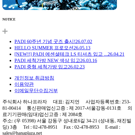
NOTICE
PADI 60주년 기념 굿즈 출시!
26.07.02
HELLO SUMMER 프로모션
26.05.13
[NEW!!] PADI 에센셜테크 LS 티셔츠 입고 ...
26.04.21
PADI 세척가방 NEW 색상 입고
26.03.16
PADI 중형 세척가방 입고
26.02.23
개인정보 취급방침
이용약관
이메일무단수집거부
주식회사 하나프라자 대표: 김지언 사업자등록번호: 253-
81-00414 통신판매업신고증 : 제 2017-서울강동-0131호 의
료기기판매(임대)업신고증 : 제 2084호
주소: (우 05398) 서울 강동구 성내로6길 34-21 (성내동, 재진빌
딩) 3층 Tel : 02-478-8951 Fax : 02-478-8953 E-mail :
sales@hanaplaza.net