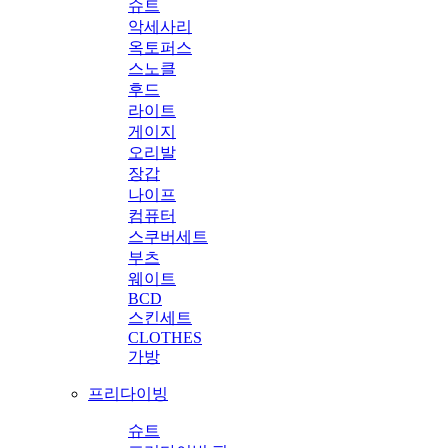
슈트
악세사리
옥토퍼스
스노클
후드
라이트
게이지
오리발
장갑
나이프
컴퓨터
스쿠버세트
부츠
웨이트
BCD
스킨세트
CLOTHES
가방
프리다이빙
슈트