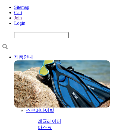
Sitemap
Cart
Join
Login
제품안내
스쿠버다이빙
레귤레이터
마스크