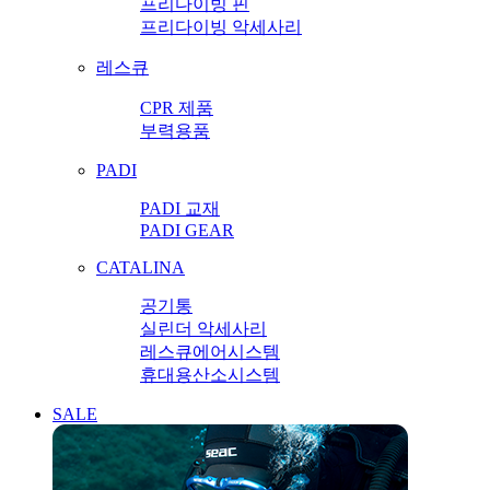
프리다이빙 핀
프리다이빙 악세사리
레스큐
CPR 제품
부력용품
PADI
PADI 교재
PADI GEAR
CATALINA
공기통
실린더 악세사리
레스큐에어시스템
휴대용산소시스템
SALE