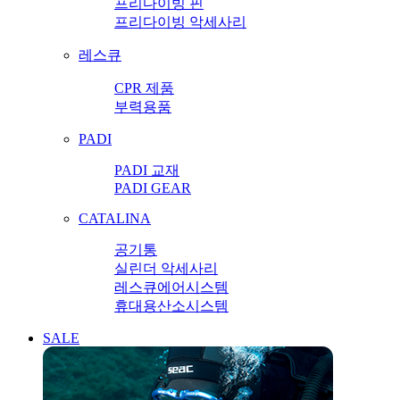
프리다이빙 핀
프리다이빙 악세사리
레스큐
CPR 제품
부력용품
PADI
PADI 교재
PADI GEAR
CATALINA
공기통
실린더 악세사리
레스큐에어시스템
휴대용산소시스템
SALE