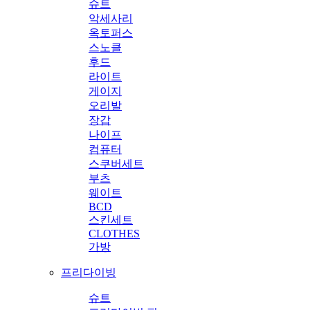
슈트
악세사리
옥토퍼스
스노클
후드
라이트
게이지
오리발
장갑
나이프
컴퓨터
스쿠버세트
부츠
웨이트
BCD
스킨세트
CLOTHES
가방
프리다이빙
슈트