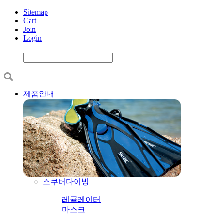
Sitemap
Cart
Join
Login
제품안내
스쿠버다이빙
레귤레이터
마스크