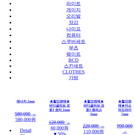
라이트
게이지
오리발
장갑
나이프
컴퓨터
스쿠버세트
부츠
웨이트
BCD
스킨세트
CLOTHES
가방
에너지 2mm
★할인판매★
★할인판매★
★할인판
바디글러브 프
바디글러브 프
매★마스
로3 숏티 2mm
로3 원피스
터드라이
580,000
→
3mm
7mm
580,000
원
120,000
→
220,000
→
990,000
60,000
원
Detail
→
110,000
원
▼50%