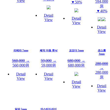
View
594,000
▼50%
원
▼40%
Detail
Detail
View
View
Detail
View
리베라 7mm
쎄악 아동 튜닉
코모다 5mm
센스롱
3mm
560,000
→
59,000
→
680,000
→
280,000
560,000
원
59,000
원
680,000
원
→
280,000
Detail
Detail
원
View
View
Detail
Detail
View
View
알파 5mm
마스터드라이