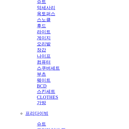
슈트
악세사리
옥토퍼스
스노클
후드
라이트
게이지
오리발
장갑
나이프
컴퓨터
스쿠버세트
부츠
웨이트
BCD
스킨세트
CLOTHES
가방
프리다이빙
슈트