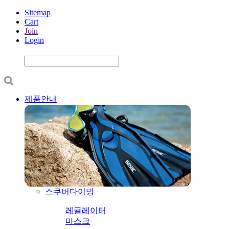
Sitemap
Cart
Join
Login
제품안내
스쿠버다이빙
레귤레이터
마스크