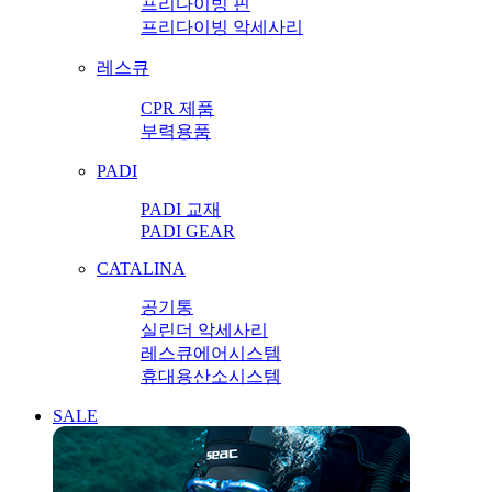
프리다이빙 핀
프리다이빙 악세사리
레스큐
CPR 제품
부력용품
PADI
PADI 교재
PADI GEAR
CATALINA
공기통
실린더 악세사리
레스큐에어시스템
휴대용산소시스템
SALE