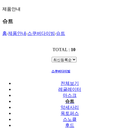
제품안내
슈트
홈
제품안내
스쿠버다이빙
슈트
TOTAL :
10
스쿠버다이빙
슈트
전체보기
레귤레이터
마스크
슈트
악세사리
옥토퍼스
스노클
후드