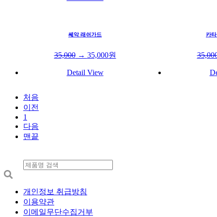
쎄악 래쉬가드
카타
35,000
→
35,000
원
35,00
Detail View
De
처음
이전
1
다음
맨끝
개인정보 취급방침
이용약관
이메일무단수집거부