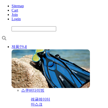
Sitemap
Cart
Join
Login
제품안내
스쿠버다이빙
레귤레이터
마스크