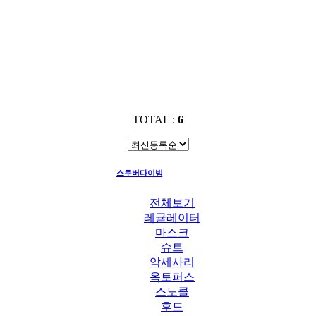
TOTAL :
6
스쿠버다이빙
CLOTHES
전체보기
레귤레이터
마스크
슈트
악세사리
옥토퍼스
스노클
후드