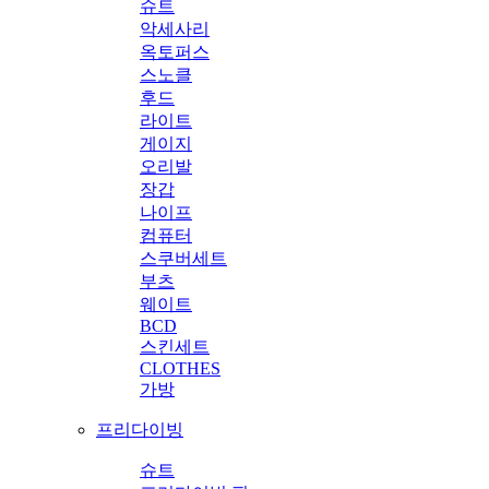
슈트
악세사리
옥토퍼스
스노클
후드
라이트
게이지
오리발
장갑
나이프
컴퓨터
스쿠버세트
부츠
웨이트
BCD
스킨세트
CLOTHES
가방
프리다이빙
슈트