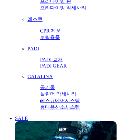
프리다이빙 핀
프리다이빙 악세사리
레스큐
CPR 제품
부력용품
PADI
PADI 교재
PADI GEAR
CATALINA
공기통
실린더 악세사리
레스큐에어시스템
휴대용산소시스템
SALE