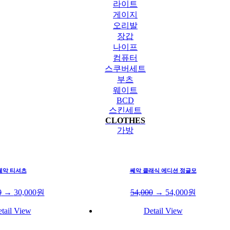
라이트
게이지
오리발
장갑
나이프
컴퓨터
스쿠버세트
부츠
웨이트
BCD
스킨세트
CLOTHES
가방
쎄악 티셔츠
쎄악 클래식 에디션 정글모
0
→
30,000
원
54,000
→
54,000
원
tail View
Detail View