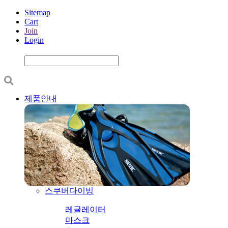
Sitemap
Cart
Join
Login
제품안내
스쿠버다이빙
레귤레이터
마스크