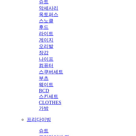
슈트
악세사리
옥토퍼스
스노클
후드
라이트
게이지
오리발
장갑
나이프
컴퓨터
스쿠버세트
부츠
웨이트
BCD
스킨세트
CLOTHES
가방
프리다이빙
슈트