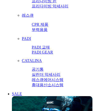
프리다이빙 핀
프리다이빙 악세사리
레스큐
CPR 제품
부력용품
PADI
PADI 교재
PADI GEAR
CATALINA
공기통
실린더 악세사리
레스큐에어시스템
휴대용산소시스템
SALE