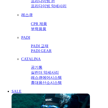
프리다이빙 핀
프리다이빙 악세사리
레스큐
CPR 제품
부력용품
PADI
PADI 교재
PADI GEAR
CATALINA
공기통
실린더 악세사리
레스큐에어시스템
휴대용산소시스템
SALE