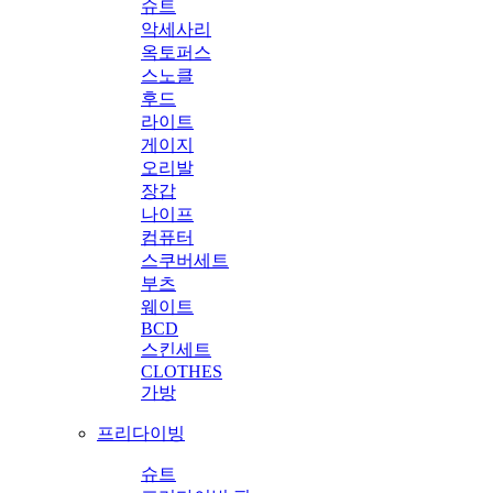
슈트
악세사리
옥토퍼스
스노클
후드
라이트
게이지
오리발
장갑
나이프
컴퓨터
스쿠버세트
부츠
웨이트
BCD
스킨세트
CLOTHES
가방
프리다이빙
슈트