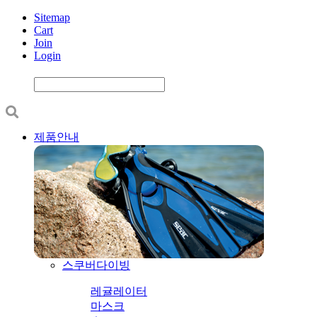
Sitemap
Cart
Join
Login
제품안내
스쿠버다이빙
레귤레이터
마스크