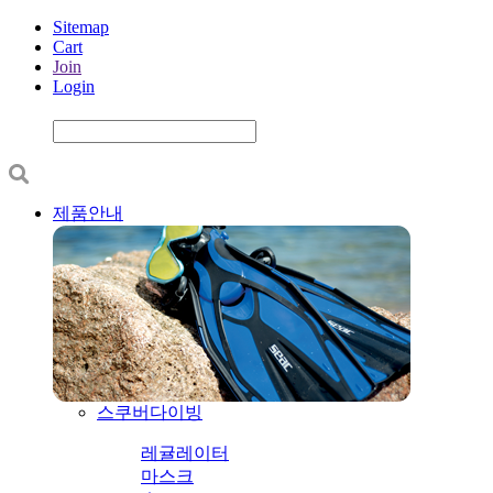
Sitemap
Cart
Join
Login
제품안내
스쿠버다이빙
레귤레이터
마스크