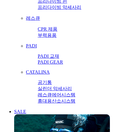
프리다이빙 핀
프리다이빙 악세사리
레스큐
CPR 제품
부력용품
PADI
PADI 교재
PADI GEAR
CATALINA
공기통
실린더 악세사리
레스큐에어시스템
휴대용산소시스템
SALE