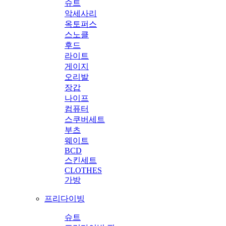
슈트
악세사리
옥토퍼스
스노클
후드
라이트
게이지
오리발
장갑
나이프
컴퓨터
스쿠버세트
부츠
웨이트
BCD
스킨세트
CLOTHES
가방
프리다이빙
슈트