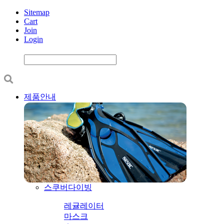
Sitemap
Cart
Join
Login
제품안내
스쿠버다이빙
레귤레이터
마스크