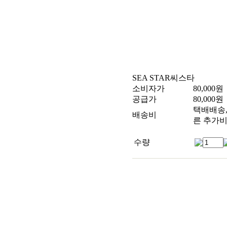
SEA STAR
씨스타
소비자가
80,000
원
공급가
80,000
원
택배배송, 
배송비
른 추가비
수량