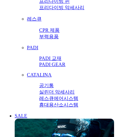
프리다이빙 핀
프리다이빙 악세사리
레스큐
CPR 제품
부력용품
PADI
PADI 교재
PADI GEAR
CATALINA
공기통
실린더 악세사리
레스큐에어시스템
휴대용산소시스템
SALE