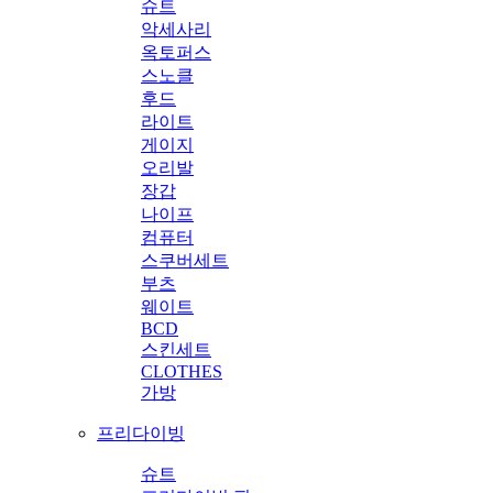
슈트
악세사리
옥토퍼스
스노클
후드
라이트
게이지
오리발
장갑
나이프
컴퓨터
스쿠버세트
부츠
웨이트
BCD
스킨세트
CLOTHES
가방
프리다이빙
슈트