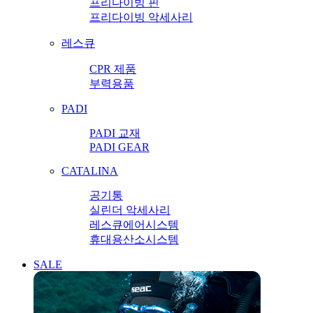
프리다이빙 핀
프리다이빙 악세사리
레스큐
CPR 제품
부력용품
PADI
PADI 교재
PADI GEAR
CATALINA
공기통
실린더 악세사리
레스큐에어시스템
휴대용산소시스템
SALE