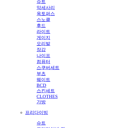
슈트
악세사리
옥토퍼스
스노클
후드
라이트
게이지
오리발
장갑
나이프
컴퓨터
스쿠버세트
부츠
웨이트
BCD
스킨세트
CLOTHES
가방
프리다이빙
슈트