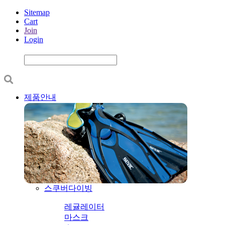
Sitemap
Cart
Join
Login
제품안내
스쿠버다이빙
레귤레이터
마스크