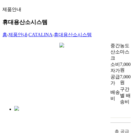
제품안내
휴대용산소시스템
홈
제품안내
CATALINA
휴대용산소시스템
중간농도
산소마스
크
소비
7,000
원
자가
공급
7,000
원
가
구간
배송
별 배
비
송비
총 공급