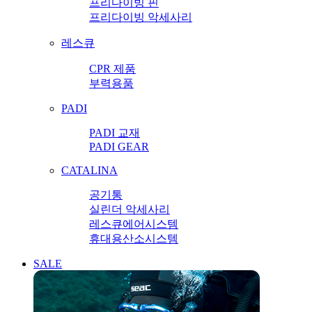
프리다이빙 핀
프리다이빙 악세사리
레스큐
CPR 제품
부력용품
PADI
PADI 교재
PADI GEAR
CATALINA
공기통
실린더 악세사리
레스큐에어시스템
휴대용산소시스템
SALE