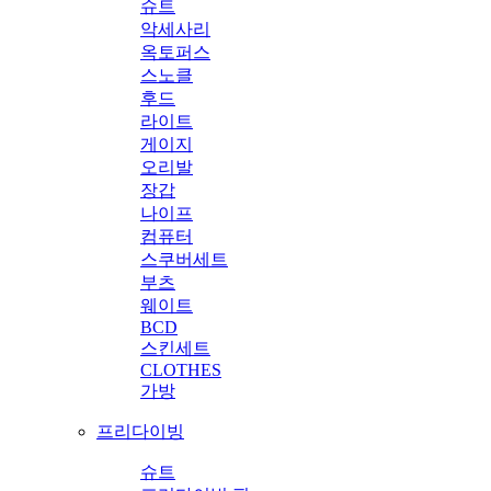
슈트
악세사리
옥토퍼스
스노클
후드
라이트
게이지
오리발
장갑
나이프
컴퓨터
스쿠버세트
부츠
웨이트
BCD
스킨세트
CLOTHES
가방
프리다이빙
슈트