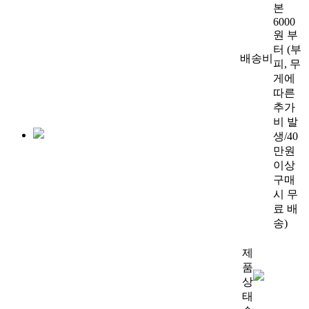
본
6000
원 부
터 (부
배송비
피, 무
게에
따른
추가
비 발
생/40
만원
이상
구매
시 무
료 배
송)
제
품
상
태