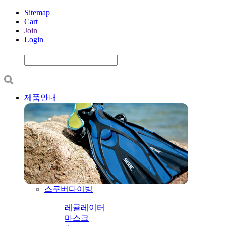
Sitemap
Cart
Join
Login
제품안내
스쿠버다이빙
레귤레이터
마스크