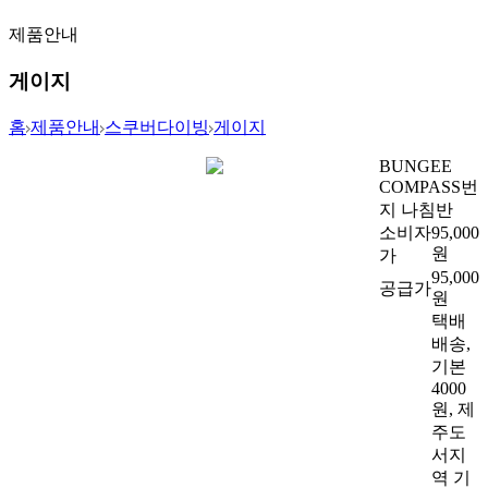
제품안내
게이지
홈
제품안내
스쿠버다이빙
게이지
BUNGEE
COMPASS
번
지 나침반
소비자
95,000
원
가
95,000
공급가
원
택배
배송,
기본
4000
원, 제
주도
서지
역 기