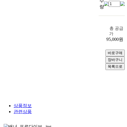
수
량
총 공급
가
95,000
원
상품정보
관련상품