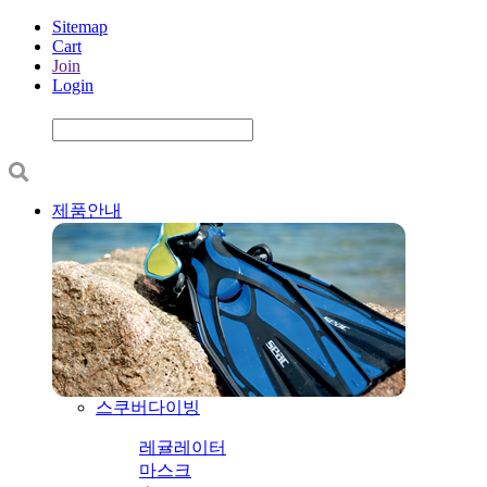
Sitemap
Cart
Join
Login
제품안내
스쿠버다이빙
레귤레이터
마스크