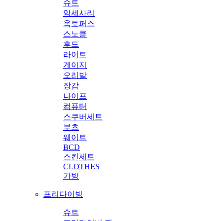
슈트
악세사리
옥토퍼스
스노클
후드
라이트
게이지
오리발
장갑
나이프
컴퓨터
스쿠버세트
부츠
웨이트
BCD
스킨세트
CLOTHES
가방
프리다이빙
슈트