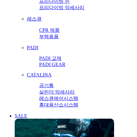
프리다이빙 핀
프리다이빙 악세사리
레스큐
CPR 제품
부력용품
PADI
PADI 교재
PADI GEAR
CATALINA
공기통
실린더 악세사리
레스큐에어시스템
휴대용산소시스템
SALE