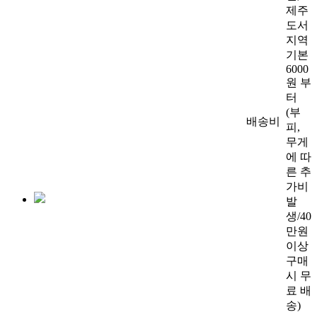
제주
도서
지역
기본
6000
원 부
터
(부
배송비
피,
무게
에 따
른 추
가비
발
생/40
만원
이상
구매
시 무
료 배
송)