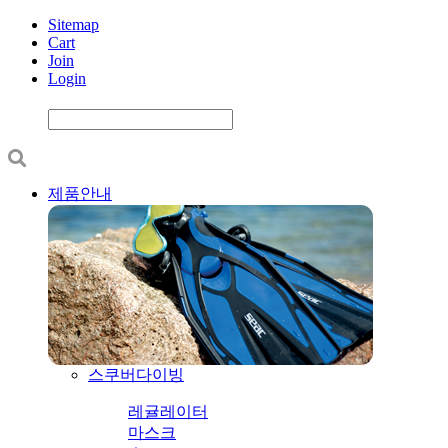
Sitemap
Cart
Join
Login
제품안내
스쿠버다이빙
레귤레이터
마스크