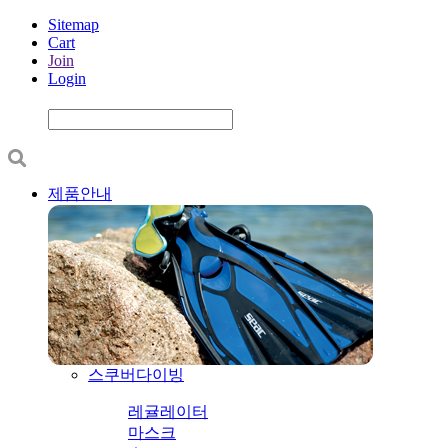
Sitemap
Cart
Join
Login
제품안내
스쿠버다이빙
레귤레이터
마스크