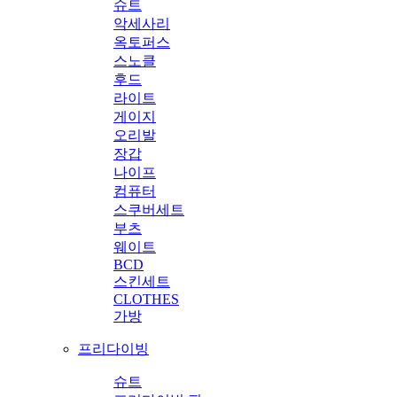
슈트
악세사리
옥토퍼스
스노클
후드
라이트
게이지
오리발
장갑
나이프
컴퓨터
스쿠버세트
부츠
웨이트
BCD
스킨세트
CLOTHES
가방
프리다이빙
슈트