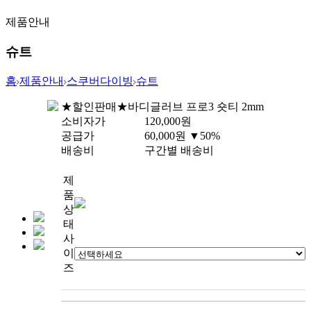
제품안내
슈트
홈
제품안내
스쿠버다이빙
슈트
★할인판매★바디글러브 프로3 숏티 2mm
소비자가
120,000
원
공급가
60,000
원
▼50%
배송비
구간별 배송비
제
품
상
태
사
이
즈