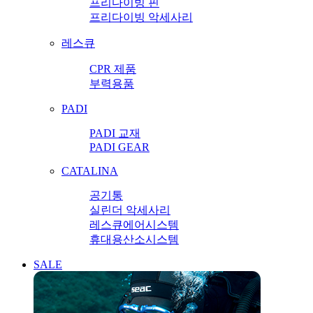
프리다이빙 핀
프리다이빙 악세사리
레스큐
CPR 제품
부력용품
PADI
PADI 교재
PADI GEAR
CATALINA
공기통
실린더 악세사리
레스큐에어시스템
휴대용산소시스템
SALE