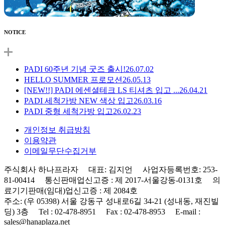
NOTICE
PADI 60주년 기념 굿즈 출시!
26.07.02
HELLO SUMMER 프로모션
26.05.13
[NEW!!] PADI 에센셜테크 LS 티셔츠 입고 ...
26.04.21
PADI 세척가방 NEW 색상 입고
26.03.16
PADI 중형 세척가방 입고
26.02.23
개인정보 취급방침
이용약관
이메일무단수집거부
주식회사 하나프라자 대표: 김지언 사업자등록번호: 253-
81-00414 통신판매업신고증 : 제 2017-서울강동-0131호 의
료기기판매(임대)업신고증 : 제 2084호
주소: (우 05398) 서울 강동구 성내로6길 34-21 (성내동, 재진빌
딩) 3층 Tel : 02-478-8951 Fax : 02-478-8953 E-mail :
sales@hanaplaza.net