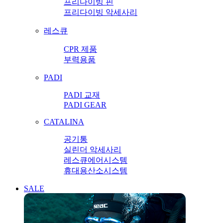
프리다이빙 핀
프리다이빙 악세사리
레스큐
CPR 제품
부력용품
PADI
PADI 교재
PADI GEAR
CATALINA
공기통
실린더 악세사리
레스큐에어시스템
휴대용산소시스템
SALE