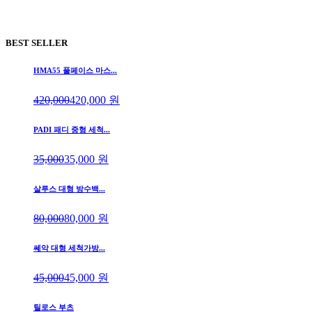
BEST SELLER
HMA55 풀페이스 마스...
420,000
420,000
원
PADI 패디 중형 세척...
35,000
35,000
원
살루스 대형 방수백...
80,000
80,000
원
쎄악 대형 세척가방...
45,000
45,000
원
틸로스 부츠