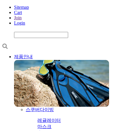
Sitemap
Cart
Join
Login
제품안내
스쿠버다이빙
레귤레이터
마스크