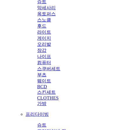
슈트
악세사리
옥토퍼스
스노클
후드
라이트
게이지
오리발
장갑
나이프
컴퓨터
스쿠버세트
부츠
웨이트
BCD
스킨세트
CLOTHES
가방
프리다이빙
슈트