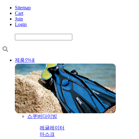
Sitemap
Cart
Join
Login
제품안내
스쿠버다이빙
레귤레이터
마스크