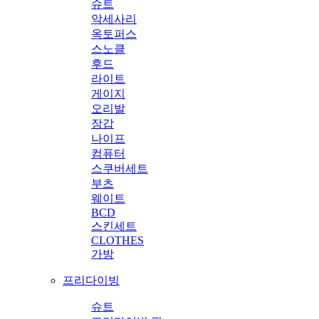
슈트
악세사리
옥토퍼스
스노클
후드
라이트
게이지
오리발
장갑
나이프
컴퓨터
스쿠버세트
부츠
웨이트
BCD
스킨세트
CLOTHES
가방
프리다이빙
슈트