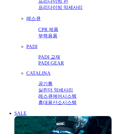
프리다이빙 핀
프리다이빙 악세사리
레스큐
CPR 제품
부력용품
PADI
PADI 교재
PADI GEAR
CATALINA
공기통
실린더 악세사리
레스큐에어시스템
휴대용산소시스템
SALE