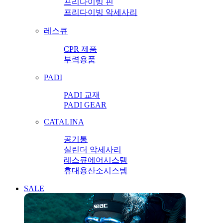
프리다이빙 핀
프리다이빙 악세사리
레스큐
CPR 제품
부력용품
PADI
PADI 교재
PADI GEAR
CATALINA
공기통
실린더 악세사리
레스큐에어시스템
휴대용산소시스템
SALE