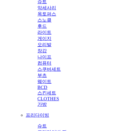
슈트
악세사리
옥토퍼스
스노클
후드
라이트
게이지
오리발
장갑
나이프
컴퓨터
스쿠버세트
부츠
웨이트
BCD
스킨세트
CLOTHES
가방
프리다이빙
슈트