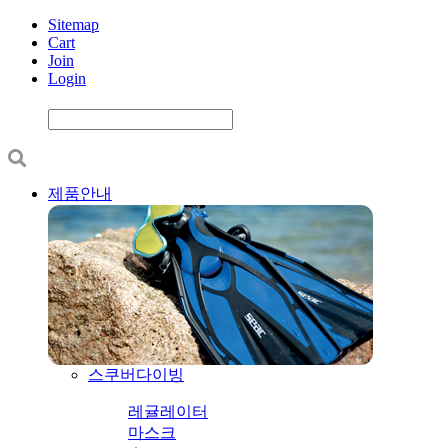
Sitemap
Cart
Join
Login
제품안내
스쿠버다이빙
레귤레이터
마스크