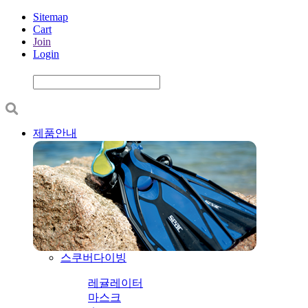
Sitemap
Cart
Join
Login
제품안내
스쿠버다이빙
레귤레이터
마스크