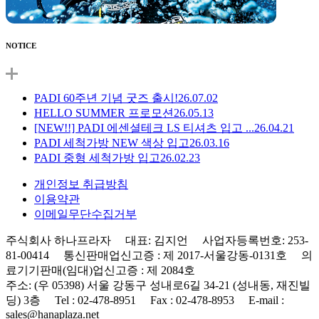
NOTICE
PADI 60주년 기념 굿즈 출시!
26.07.02
HELLO SUMMER 프로모션
26.05.13
[NEW!!] PADI 에센셜테크 LS 티셔츠 입고 ...
26.04.21
PADI 세척가방 NEW 색상 입고
26.03.16
PADI 중형 세척가방 입고
26.02.23
개인정보 취급방침
이용약관
이메일무단수집거부
주식회사 하나프라자 대표: 김지언 사업자등록번호: 253-
81-00414 통신판매업신고증 : 제 2017-서울강동-0131호 의
료기기판매(임대)업신고증 : 제 2084호
주소: (우 05398) 서울 강동구 성내로6길 34-21 (성내동, 재진빌
딩) 3층 Tel : 02-478-8951 Fax : 02-478-8953 E-mail :
sales@hanaplaza.net