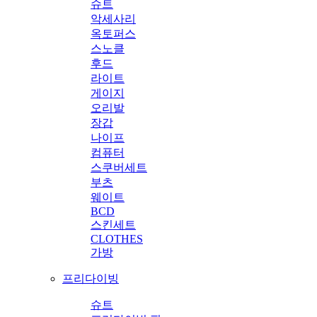
슈트
악세사리
옥토퍼스
스노클
후드
라이트
게이지
오리발
장갑
나이프
컴퓨터
스쿠버세트
부츠
웨이트
BCD
스킨세트
CLOTHES
가방
프리다이빙
슈트