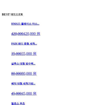
BEST SELLER
HMA55 풀페이스 마스...
420,000
420,000
원
PADI 패디 중형 세척...
35,000
35,000
원
살루스 대형 방수백...
80,000
80,000
원
쎄악 대형 세척가방...
45,000
45,000
원
틸로스 부츠