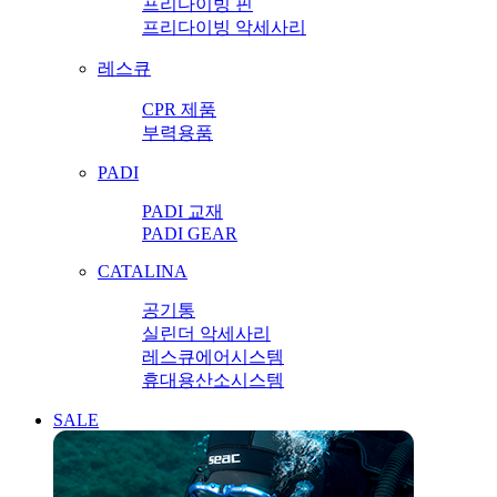
프리다이빙 핀
프리다이빙 악세사리
레스큐
CPR 제품
부력용품
PADI
PADI 교재
PADI GEAR
CATALINA
공기통
실린더 악세사리
레스큐에어시스템
휴대용산소시스템
SALE