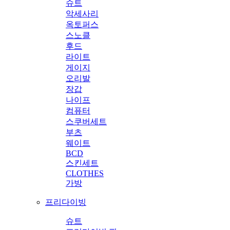
슈트
악세사리
옥토퍼스
스노클
후드
라이트
게이지
오리발
장갑
나이프
컴퓨터
스쿠버세트
부츠
웨이트
BCD
스킨세트
CLOTHES
가방
프리다이빙
슈트