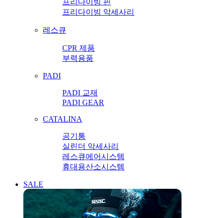
프리다이빙 핀
프리다이빙 악세사리
레스큐
CPR 제품
부력용품
PADI
PADI 교재
PADI GEAR
CATALINA
공기통
실린더 악세사리
레스큐에어시스템
휴대용산소시스템
SALE