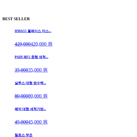
BEST SELLER
HMA55 풀페이스 마스...
420,000
420,000
원
PADI 패디 중형 세척...
35,000
35,000
원
살루스 대형 방수백...
80,000
80,000
원
쎄악 대형 세척가방...
45,000
45,000
원
틸로스 부츠