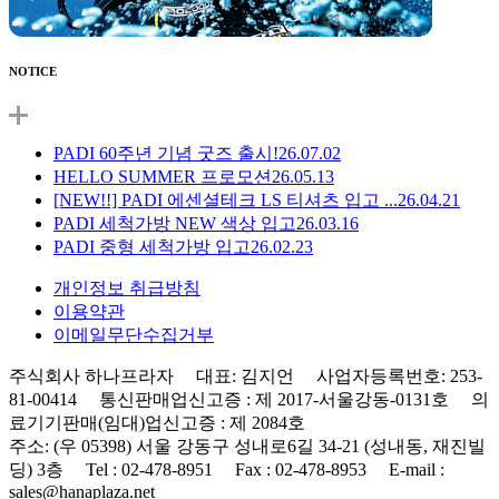
NOTICE
PADI 60주년 기념 굿즈 출시!
26.07.02
HELLO SUMMER 프로모션
26.05.13
[NEW!!] PADI 에센셜테크 LS 티셔츠 입고 ...
26.04.21
PADI 세척가방 NEW 색상 입고
26.03.16
PADI 중형 세척가방 입고
26.02.23
개인정보 취급방침
이용약관
이메일무단수집거부
주식회사 하나프라자 대표: 김지언 사업자등록번호: 253-
81-00414 통신판매업신고증 : 제 2017-서울강동-0131호 의
료기기판매(임대)업신고증 : 제 2084호
주소: (우 05398) 서울 강동구 성내로6길 34-21 (성내동, 재진빌
딩) 3층 Tel : 02-478-8951 Fax : 02-478-8953 E-mail :
sales@hanaplaza.net