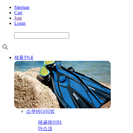
Sitemap
Cart
Join
Login
제품안내
스쿠버다이빙
레귤레이터
마스크