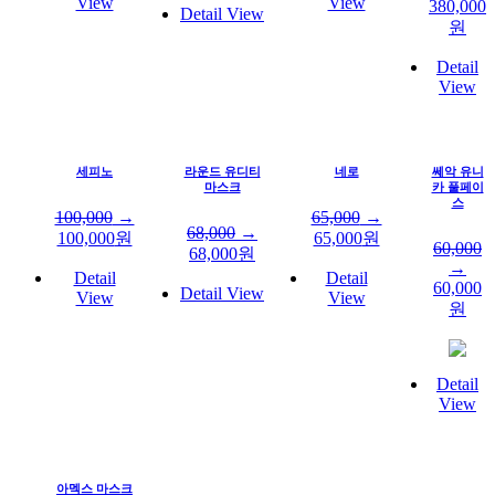
View
View
380,000
Detail View
원
Detail
View
세피노
라운드 유디티
네로
쎄악 유니
마스크
카 풀페이
스
100,000
→
65,000
→
68,000
→
100,000
원
65,000
원
60,000
68,000
원
→
Detail
Detail
60,000
Detail View
View
View
원
Detail
View
아멕스 마스크