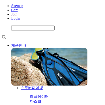
Sitemap
Cart
Join
Login
제품안내
스쿠버다이빙
레귤레이터
마스크