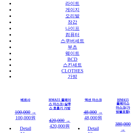
라이트
게이지
오리발
장갑
나이프
컴퓨터
스쿠버세트
부츠
웨이트
BCD
스킨세트
CLOTHES
가방
베르사
HMA55 풀페이
액션 마스크
HMA55
풀페이스
스 마스크+살루
마스크(가
스 호흡기 가방
100,000
→
48,000
→
방불포함)
100,000
원
48,000
원
420,000
→
380,000
420,000
원
Detail
Detail
→