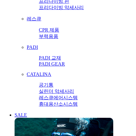
프리다이빙 핀
프리다이빙 악세사리
레스큐
CPR 제품
부력용품
PADI
PADI 교재
PADI GEAR
CATALINA
공기통
실린더 악세사리
레스큐에어시스템
휴대용산소시스템
SALE