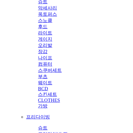
슈트
악세사리
옥토퍼스
스노클
후드
라이트
게이지
오리발
장갑
나이프
컴퓨터
스쿠버세트
부츠
웨이트
BCD
스킨세트
CLOTHES
가방
프리다이빙
슈트