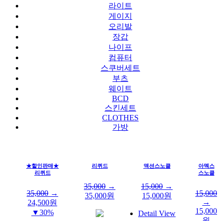
라이트
게이지
오리발
장갑
나이프
컴퓨터
스쿠버세트
부츠
웨이트
BCD
스킨세트
CLOTHES
가방
★할인판매★
리퀴드
액션스노클
아멕스
리퀴드
스노클
35,000
→
15,000
→
35,000
→
15,000
35,000
원
15,000
원
→
24,500
원
15,000
▼30%
Detail View
원