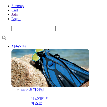
Sitemap
Cart
Join
Login
제품안내
스쿠버다이빙
레귤레이터
마스크