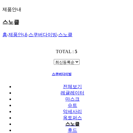
제품안내
스노클
홈
제품안내
스쿠버다이빙
스노클
TOTAL :
5
스쿠버다이빙
스노클
전체보기
레귤레이터
마스크
슈트
악세사리
옥토퍼스
스노클
후드