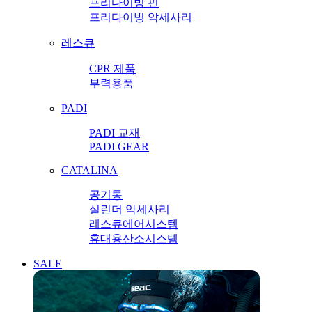
프리다이빙 핀
프리다이빙 악세사리
레스큐
CPR 제품
부력용품
PADI
PADI 교재
PADI GEAR
CATALINA
공기통
실린더 악세사리
레스큐에어시스템
휴대용산소시스템
SALE