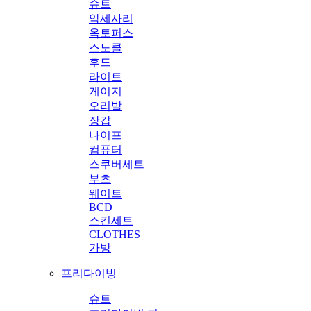
슈트
악세사리
옥토퍼스
스노클
후드
라이트
게이지
오리발
장갑
나이프
컴퓨터
스쿠버세트
부츠
웨이트
BCD
스킨세트
CLOTHES
가방
프리다이빙
슈트